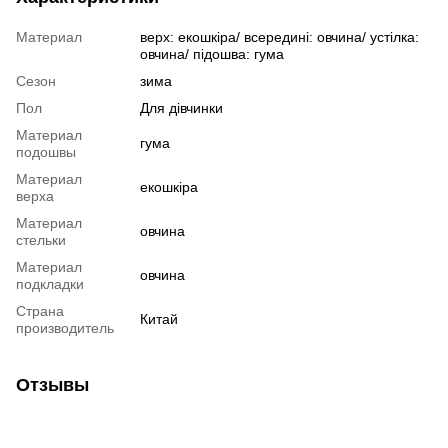
Материал
верх: екошкіра/ всередині: овчина/ устілка:
овчина/ підошва: гума
Сезон
зима
Пол
Для дівчинки
Материал
гума
подошвы
Материал
екошкіра
верха
Материал
овчина
стельки
Материал
овчина
подкладки
Страна
Китай
производитель
Отзывы