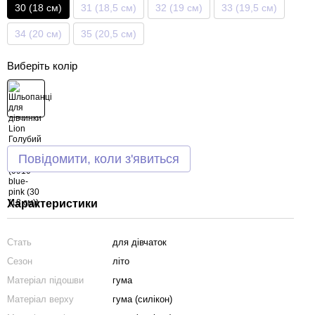
30 (18 см)
31 (18,5 см)
32 (19 см)
33 (19,5 см)
34 (20 см)
35 (20,5 см)
Виберіть колір
Повідомити, коли з'явиться
Характеристики
Стать
для дівчаток
Сезон
літо
Матеріал підошви
гума
Матеріал верху
гума (силікон)