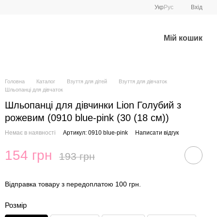
Укр
Рус
Вхід
Мій кошик
Головна
Каталог
Взуття для дітей
Взуття для дівчаток
Шльопанці для дівчаток
Шльопанці для дівчинки Lion Голубий з
рожевим (0910 blue-pink (30 (18 см))
Немає в наявності
Артикул: 0910 blue-pink
Написати відгук
154 грн
193 грн
Відправка товару з передоплатою 100 грн.
Розмір