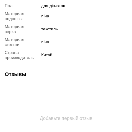
Пол
для дівчаток
Материал
піна
подошвы
Материал
текстиль
верха
Материал
піна
стельки
Страна
Китай
производитель
Отзывы
Добавьте первый отзыв