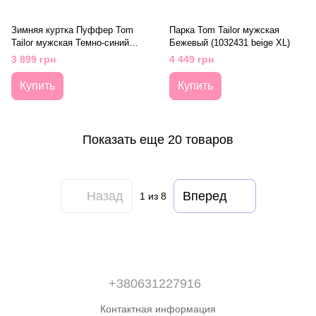
Зимняя куртка Пуффер Tom
Парка Tom Tailor мужская
Tailor мужская Темно-синий
Бежевый (1032431 beige XL)
(1032429 d-blue XL)
3 899 грн
4 449 грн
Купить
Купить
Показать еще 20 товаров
Назад
Вперед
1
из 8
+380631227916
Контактная информация