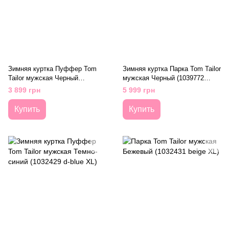
Зимняя куртка Пуффер Tom
Зимняя куртка Парка Tom Tailor
Tailor мужская Черный
мужская Черный (1039772
(1039770 black 2XL)
black 3XL)
3 899 грн
5 999 грн
Купить
Купить