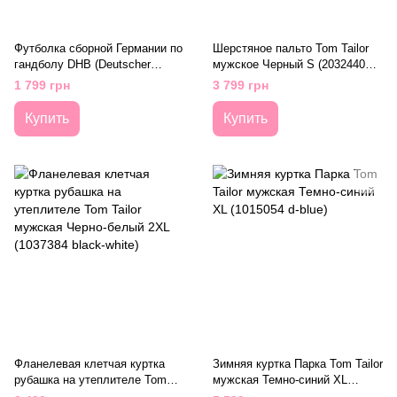
Футболка сборной Германии по
Шерстяное пальто Tom Tailor
гандболу DHB (Deutscher
мужское Черный S (2032440
Handballbund) Puma унисекс
black)
1 799 грн
3 799 грн
Белый XS (371337-01 white)
Купить
Купить
Фланелевая клетчая куртка
Зимняя куртка Парка Tom Tailor
рубашка на утеплителе Tom
мужская Темно-синий XL
Tailor мужская Черно-белый
(1015054 d-blue)