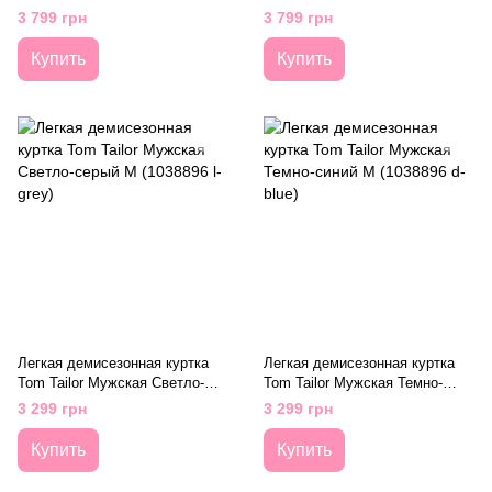
Tom Tailor Мужская Черный
(1006460 black)
3 799 грн
3 799 грн
XXL (1038889 black)
Купить
Купить
Легкая демисезонная куртка
Легкая демисезонная куртка
Tom Tailor Мужская Светло-
Tom Tailor Мужская Темно-
серый M (1038896 l-grey)
синий M (1038896 d-blue)
3 299 грн
3 299 грн
Купить
Купить