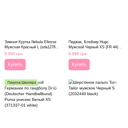
Зимння Куртка Nebula Ellesse
Пиджак, Блейзер Hugo
Мужская Красный L (sda12789
Мужской Черный XS (FR 44)
red)
(632291-03 black)
5 555 грн
6 999 грн
Купить
Купить
Пакунок Школяра