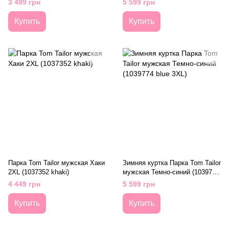
3 499 грн
5 599 грн
2XL (1037384 black-white)
Купить
Купить
Парка Tom Tailor мужская Хаки
Зимняя куртка Парка Tom Tailor
2XL (1037352 khaki)
мужская Темно-синий (1039774
blue 3XL)
4 449 грн
5 599 грн
Купить
Купить