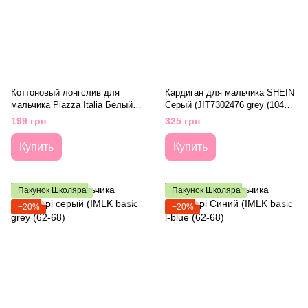
Коттоновый лонгслив для
Кардиган для мальчика SHEIN
мальчика Piazza Italia Белый
Серый (JIT7302476 grey (104
(PIT1501 126 white (3-6 (62 см))
см (4 года))
199 грн
325 грн
Купить
Купить
Пакунок Школяра
Пакунок Школяра
−20%
−20%