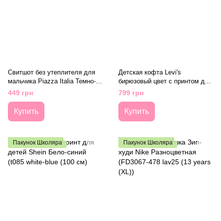
Свитшот без утеплителя для
Детская кофта Levi's
мальчика Piazza Italia Темно-
бирюзовый цвет с принтом для
синий (PIT1501 198 d-blue 140
мальчика (9078 pvu blue (74
449 грн
799 грн
см (9-10 лет))
(9m))
Купить
Купить
Пакунок Школяра
Пакунок Школяра