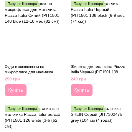
Пакунок Школяра
Пакунок Школяра
Худи с капюшоном на
Жилетка для мальчика Piazza
микрофлисе для мальчика
Italia Черный (PIT1501 138
Piazza Italia Синий (PIT1501
black (6-9 мес (74 см))
299 грн
249 грн
148 blue (12-18 мес (82 см))
Купить
Купить
Пакунок Школяра
Пакунок Школяра