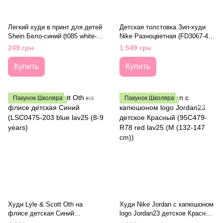
Легкий худи в принт для детей
Детская толстовка Зип-худи
Shein Бело-синий (t085 white-
Nike Разноцветная (FD3067-478
blue (100 см)
lav25 (13 years (XL))
249 грн
1 549 грн
Купить
Купить
Пакунок Школяра
Пакунок Школяра
Худи Lyle & Scott Oth на
Худи Nike Jordan с капюшоном
флисе детская Синий
logo Jordan23 детское Красный
(LSC0475-203 blue lav25 (8-9
(95C479-R78 red lav25 (M (132-