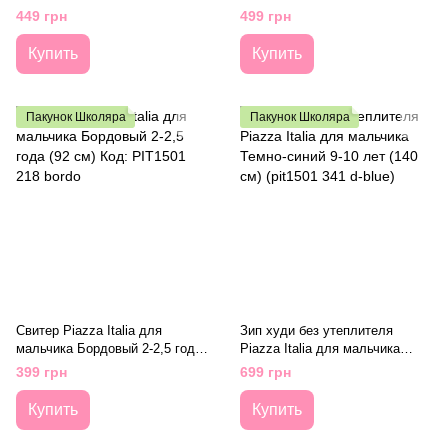
Piazza Italia для мальчика
синий 2-3 года (98 см) Код:
449 грн
499 грн
Серый 5-6 лет (118 см) Код:
PIT1501 213 d-blue
PIT1501 219 grey
Купить
Купить
Пакунок Школяра
Пакунок Школяра
Свитер Piazza Italia для
Зип худи без утеплителя
мальчика Бордовый 2-2,5 года
Piazza Italia для мальчика
(92 см) Код: PIT1501 218 bordo
Темно-синий 9-10 лет (140 см)
399 грн
699 грн
(pit1501 341 d-blue)
Купить
Купить