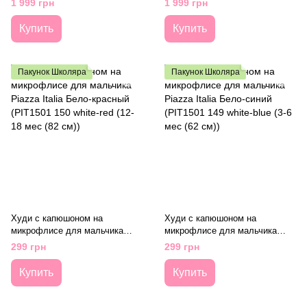
1 999 грн
1 999 грн
years)
147 cm))
Купить
Купить
Пакунок Школяра
Пакунок Школяра
Худи с капюшоном на
Худи с капюшоном на
микрофлисе для мальчика
микрофлисе для мальчика
Piazza Italia Бело-красный
Piazza Italia Бело-синий
299 грн
299 грн
(PIT1501 150 white-red (12-18
(PIT1501 149 white-blue (3-6
мес (82 см))
мес (62 см))
Купить
Купить