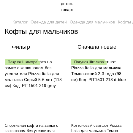
Каталог
Одежда для детей
Одежда для мальчиков
Кофты 
Кофты для мальчиков
Фильтр
Сначала новые
Пакунок Школяра
Пакунок Школяра
Спортивная кофта на замке с
Коттоновый свитшот Piazza
капюшоном без утеплителя
Italia для мальчика Темно-