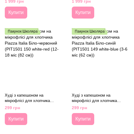
1 999 грн
1 999 грн
147 cm))
Купити
Купити
Пакунок Школяра
Пакунок Школяра
Худі з капюшоном на
Худі з капюшоном на
мікрофлісі для хлопчика
мікрофлісі для хлопчика
Piazza Italia Біло-червоний
Piazza Italia Біло-синій
299 грн
299 грн
(PIT1501 150 white-red (12-18
(PIT1501 149 white-blue (3-6 міс
міс (82 см))
(62 см))
Купити
Купити