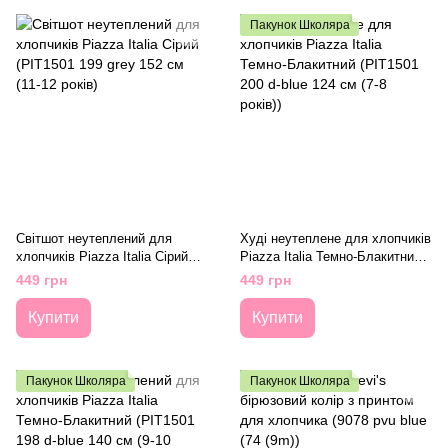
Пакунок Школяра
Світшот неутеплений для
Худі неутеплене для хлопчиків
хлопчиків Piazza Italia Сірий
Piazza Italia Темно-Блакитний
(PIT1501 199 grey 152 см (11-12
(PIT1501 200 d-blue 124 см (7-8
449 грн
449 грн
років)
років))
Купити
Купити
Пакунок Школяра
Пакунок Школяра