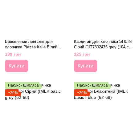
Бавовняний лонгслів для
Кардиган для хлопчика SHEIN
хлопчика Piazza Italia Білий
Сірий (JIT7302476 grey (104 см
(PIT1501 126 white (3-6 (62 см))
(4 года))
199 грн
325 грн
Купити
Купити
Пакунок Школяра
Пакунок Школяра
−20%
−20%