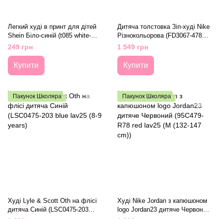
Легкий худі в принт для дітей
Дитяча толстовка Зіп-худі Nike
Shein Біло-синій (t085 white-
Різнокольорова (FD3067-478
blue (100 см)
lav25 (13 years (XL))
249 грн
1 549 грн
Купити
Купити
Пакунок Школяра
Пакунок Школяра
Худі Lyle & Scott Oth на флісі
Худі Nike Jordan з капюшоном
дитяча Синій (LSC0475-203
logo Jordan23 дитяче Червоний
blue lav25 (8-9 years)
(95C479-R78 red lav25 (M (132-