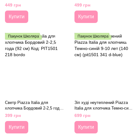
Piazza Italia для хлопчика
2-3 года (98 см) Код: PIT1501
449 грн
499 грн
Сірий 5-6 лет (118 см) Код:
213 d-blue
PIT1501 219 grey
Купити
Купити
Пакунок Школяра
Пакунок Школяра
Светр Piazza Italia для
Зіп худі неутеплений Piazza
хлопчика Бордовий 2-2,5 года
Italia для хлопчика Темно-синій
(92 см) Код: PIT1501 218 bordo
9-10 лет (140 см) (pit1501 341
399 грн
699 грн
d-blue)
Купити
Купити