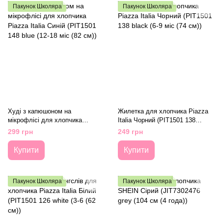
Пакунок Школяра
Пакунок Школяра
Худі з капюшоном на
Жилетка для хлопчика Piazza
мікрофлісі для хлопчика
Italia Чорний (PIT1501 138
Piazza Italia Синій (PIT1501 148
black (6-9 міс (74 см))
299 грн
249 грн
blue (12-18 міс (82 см))
Купити
Купити
Пакунок Школяра
Пакунок Школяра