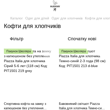
Каталог
Одяг для дітей
Одяг для хлопчиків
Кофти для хлоп
Кофти для хлопчиків
Фільтр
Спочатку нові
Пакунок Школяра
Пакунок Школяра
Спортивна кофта на замку з
Бавовняний світшот Piazza
капюшоном без утеплення
Italia для хлопчика Темно-синій