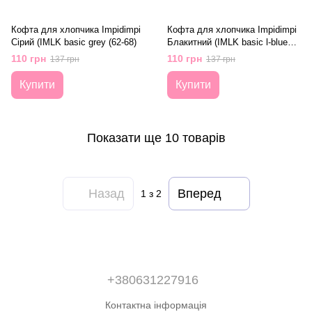
Кофта для хлопчика Impidimpi
Кофта для хлопчика Impidimpi
Сірий (IMLK basic grey (62-68)
Блакитний (IMLK basic l-blue
(62-68)
110 грн
110 грн
137 грн
137 грн
Купити
Купити
Показати ще 10 товарів
Назад
Вперед
1
з 2
+380631227916
Контактна інформація