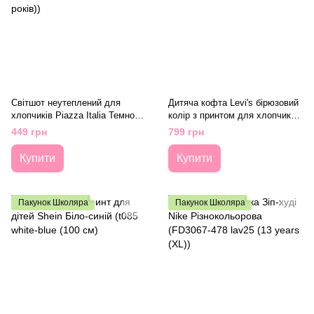
Світшот неутеплений для
Дитяча кофта Levi's бірюзовий
хлопчиків Piazza Italia Темно-
колір з принтом для хлопчика
Блакитний (PIT1501 198 d-blue
(9078 pvu blue (74 (9m))
449 грн
799 грн
140 см (9-10 років))
Купити
Купити
Пакунок Школяра
Пакунок Школяра