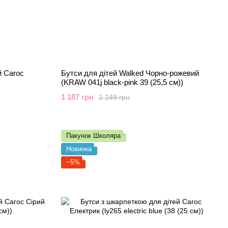
й Caroc
Бутси для дітей Walked Чорно-рожевий
)
(KRAW 041j black-pink 39 (25,5 см))
1 187 грн
1 249 грн
Пакунок Школяра
Новинка
−5%