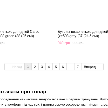
петкою для дітей Caroc
Бутси з шкарпеткою для дітей
08 green (38 (25 см))
(xc508 grey (37 (24,5 см))
949 грн
 грн
999 грн
Назад
1
2
3
4
5
6
...
7
Вперед
но знати про товар
е обладнання найчастіше знадобиться вже з перших тренувань. Футб
чить комфорт під час гри, і дитина зможе зосередитися тільки на ро