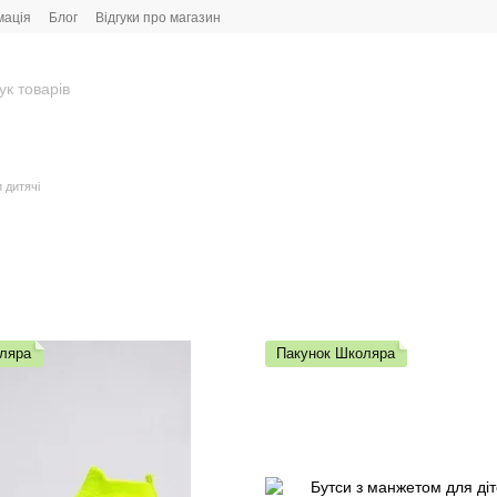
мація
Блог
Відгуки про магазин
 дитячі
ляра
Пакунок Школяра