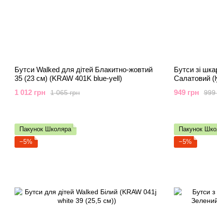
Бутси Walked для дітей Блакитно-жовтий
Бутси зі шка
35 (23 см) (KRAW 401K blue-yell)
Салатовий (ly
1 012 грн
949 грн
1 065 грн
999
Пакунок Школяра
Пакунок Шко
−5%
−5%