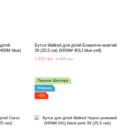
дітей
Бутси Walked для дітей Блакитно-жовтий
 400M blue)
39 (25,5 см) (KRAW 401J blue-yell)
1 012 грн
1 065 грн
Пакунок Школяра
Новинка
−5%