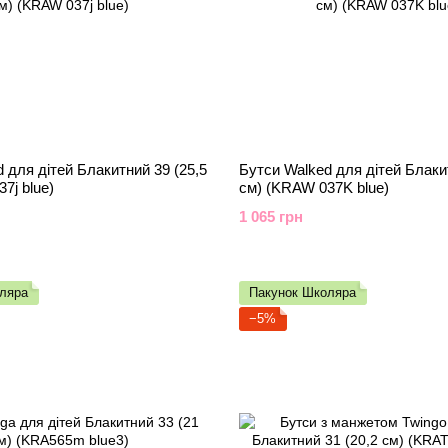
 для дітей Блакитний 39 (25,5
Бутси Walked для дітей Блаки
7j blue)
см) (KRAW 037K blue)
1 065 грн
ляра
Пакунок Школяра
−5%