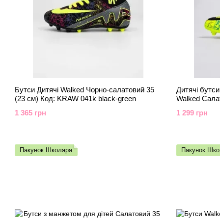
Бутси Дитячі Walked Чорно-салатовий 35
Дитячі бутси
(23 см) Код: KRAW 041k black-green
Walked Сала
041m b-gree
1 365 грн
1 299 грн
Пакунок Школяра
Пакунок Шко