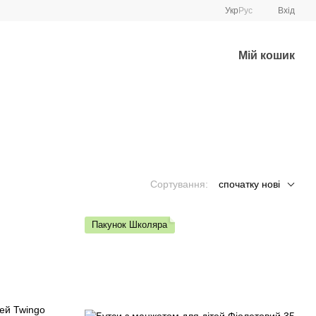
Укр
Рус
Вхід
Мій кошик
Сортування:
спочатку нові
Пакунок Школяра