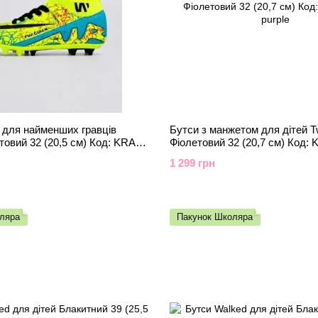
 для найменших гравців
Бутси з манжетом для дітей T
товий 32 (20,5 см) Код: KRAW
Фіолетовий 32 (20,7 см) Код:
n
purple
1 299 грн
ляра
Пакунок Школяра