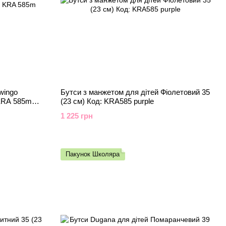
wingo
Бутси з манжетом для дітей Фіолетовий 35
 KRA 585m
(23 см) Код: KRA585 purple
1 225 грн
Пакунок Школяра