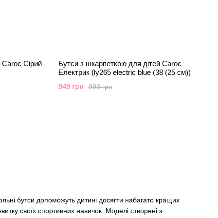
 Caroc Сірий
Бутси з шкарпеткою для дітей Caroc
Електрик (ly265 electric blue (38 (25 см))
949 грн
999 грн
ольні бутси допоможуть дитині досягти набагато кращих
звитку своїх спортивних навичок. Моделі створені з