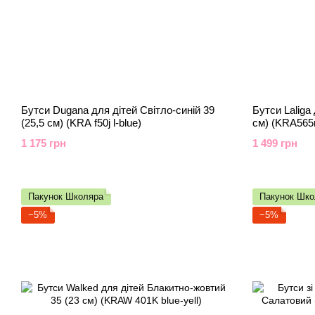
Бутси Dugana для дітей Світло-синій 39
Бутси Laliga
(25,5 см) (KRA f50j l-blue)
см) (KRA565
1 175 грн
1 499 грн
Пакунок Школяра
Пакунок Шко
−5%
−5%