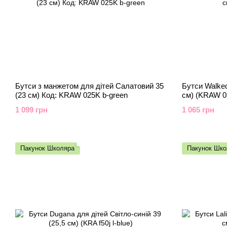
Бутси з манжетом для дітей Салатовий 35
Бутси Walked
(23 см) Код: KRAW 025K b-green
см) (KRAW 03
1 099 грн
1 065 грн
Пакунок Школяра
Пакунок Шко