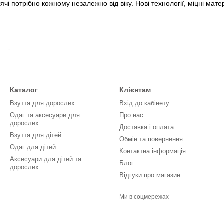
і потрібно кожному незалежно від віку. Нові технології, міцні мате
ті
вують анатомію дитячої стопи й специфічні вимоги юних футболістів
Каталог
Клієнтам
ний носок, щоб запобігти здавлюванню пальців і забезпечити комфо
Взуття для дорослих
Вхід до кабінету
Одяг та аксесуари для
Про нас
дорослих
х синтетичних матеріалів або шкіри, щоб забезпечити комфорт і легк
Доставка і оплата
Взуття для дітей
підкладки запобігають натиранню та забезпечують зручність.
Обмін та повернення
Одяг для дітей
ну систему шнурівки. Таким чином дитина зможе без перешкод одяга
Контактна інформація
Аксесуари для дітей та
тавки для додаткової фіксації стопи.
Блог
дорослих
Відгуки про магазин
слих варіантах, щоб зменшити навантаження на суглоби та уникнути
и натуральному газоні) або адаптованою до конкретного типу покри
Ми в соцмережах
ють, в області п'яти або всієї підошви, щоб мінімізувати ударне н
і конструкції, щоб компенсувати швидке зростання стопи (наприклад,