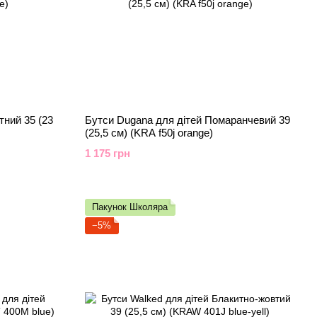
тний 35 (23
Бутси Dugana для дітей Помаранчевий 39
(25,5 см) (KRA f50j orange)
1 175 грн
Пакунок Школяра
−5%