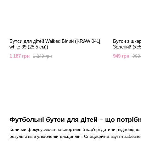
Бутси для дітей Walked Білий (KRAW 041j
Бутси з шкар
white 39 (25,5 см))
Зелений (xc5
1 187 грн
949 грн
1 249 грн
999
Футбольні бутси для дітей – що потріб
Коли ми фокусуємося на спортивній кар'єрі дитини, відповідн
результатів в улюбленій дисципліні. Специфічне взуття забезпе