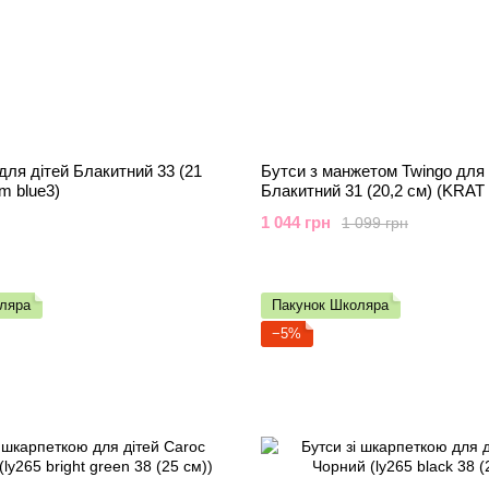
 для дітей Блакитний 33 (21
Бутси з манжетом Twingo для 
m blue3)
Блакитний 31 (20,2 см) (KRAT
1 044 грн
1 099 грн
ляра
Пакунок Школяра
−5%