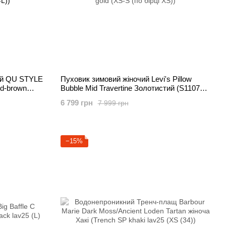
чий QU STYLE
Пуховик зимовий жіночий Levi's Pillow
d-brown
Bubble Mid Travertine Золотистий (S110787
gold (XS-S (по бірці XS))
6 799 грн
7 999 грн
−15%