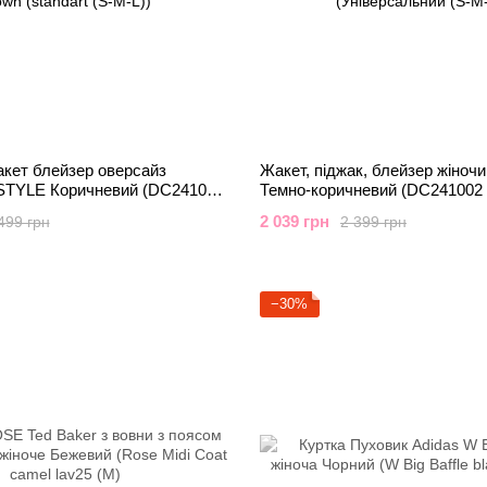
кет блейзер оверсайз
Жакет, піджак, блейзер жіно
STYLE Коричневий (DC241003
Темно-коричневий (DC241002 
rt (S-M-L))
(Універсальний (S-M-L))
2 039 грн
499 грн
2 399 грн
−30%