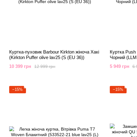
Куртка-пуховик Barbour Kirkton жіноча Хакі
Куртка Push 
(Kirkton Puffer olive lav25 (S (EU 36))
Чорний (LLM 
10 399 грн
5 949 грн
12 999 грн
6 
−15%
−15%