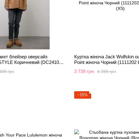
кет блейзер оверсайз
Куртка жіноча Jack Wolfskin o
STYLE Коричневий (DC241003
Point жіноча Чорний (1111202 
art (S-M-L))
(XS)
3 739 грн
499 грн
4 399 грн
−15%