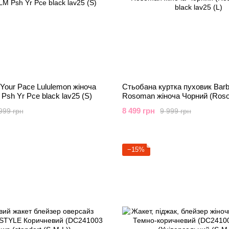
Your Pace Lululemon жіноча
Стьобана куртка пуховик Barb
Psh Yr Pce black lav25 (S)
Rosoman жіноча Чорний (Roso
black lav25 (L)
8 499 грн
999 грн
9 999 грн
−15%