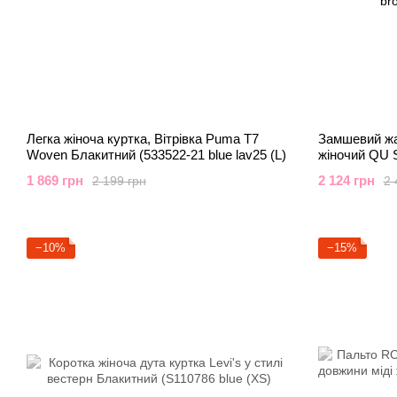
Легка жіноча куртка, Вітрівка Puma T7
Замшевий жа
Woven Блакитний (533522-21 blue lav25 (L)
жіночий QU 
brown (standa
1 869 грн
2 124 грн
2 199 грн
2 
−10%
−15%