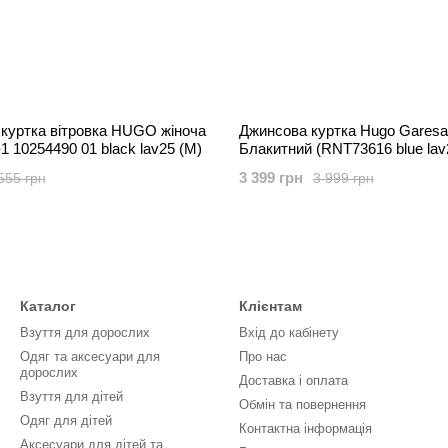
 куртка вітровка HUGO жіноча
Джинсова куртка Hugo Garesa
-1 10254490 01 black lav25 (M)
Блакитний (RNT73616 blue lav
3 399 грн
555 грн
3 999 грн
Каталог
Клієнтам
Взуття для дорослих
Вхід до кабінету
Одяг та аксесуари для
Про нас
дорослих
Доставка і оплата
Взуття для дітей
Обмін та повернення
Одяг для дітей
Контактна інформація
Аксесуари для дітей та