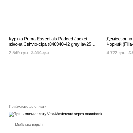
Куртка Puma Essentials Padded Jacket
Демісезонна
жіноча Світло-сіра (848940-42 grey lav25
Чорний (Filia
(XS)
2 549 грн
4 722 грн
2 999 грн
5 
Приймаємо до оплати
Мобільна версія