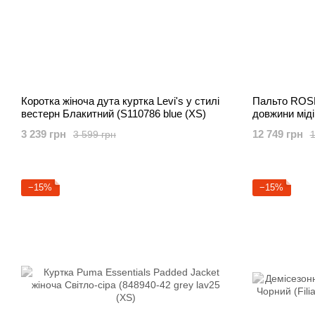
Коротка жіноча дута куртка Levi's у стилі
Пальто ROSE
вестерн Блакитний (S110786 blue (XS)
довжини міді
Coat camel l
3 239 грн
12 749 грн
3 599 грн
1
−15%
−15%