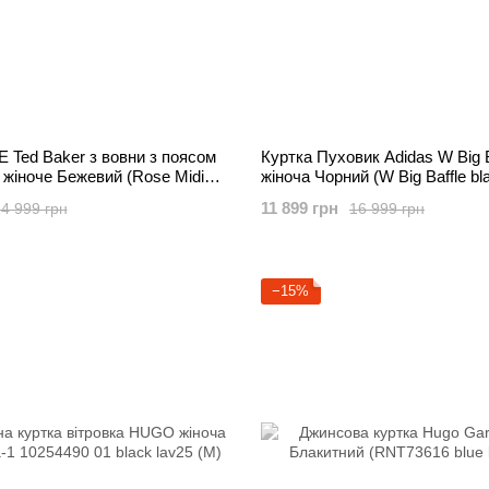
 Ted Baker з вовни з поясом
Куртка Пуховик Adidas W Big B
 жіноче Бежевий (Rose Midi
жіноча Чорний (W Big Baffle bla
av25 (M)
11 899 грн
4 999 грн
16 999 грн
−15%