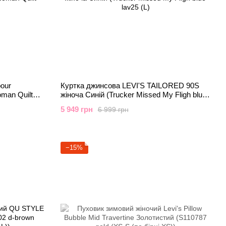
our
Куртка джинсова LEVI'S TAILORED 90S
man Quilt
жіноча Синій (Trucker Missed My Fligh blue
lav25 (L)
5 949 грн
6 999 грн
−15%