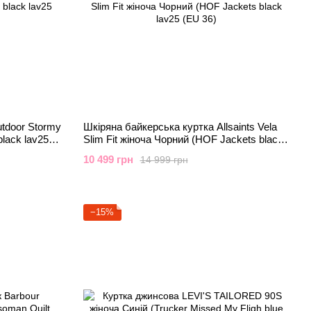
utdoor Stormy
Шкіряна байкерська куртка Allsaints Vela
black lav25
Slim Fit жіноча Чорний (HOF Jackets black
lav25 (EU 36)
10 499 грн
14 999 грн
−15%