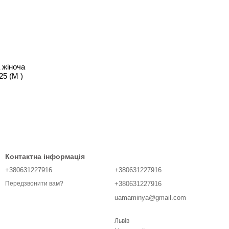
 жіноча
25 (M )
Контактна інформація
+380631227916
+380631227916
+380631227916
Передзвонити вам?
uamaminya@gmail.com
Львів