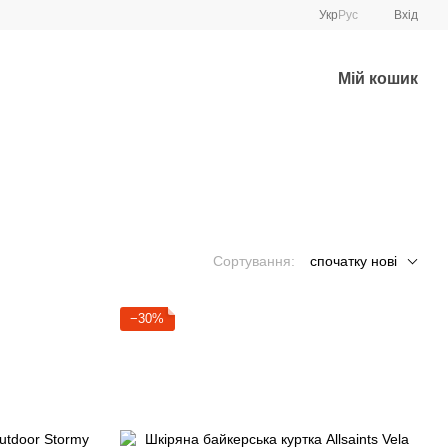
Укр
Рус
Вхід
Мій кошик
Сортування:
спочатку нові
−30%