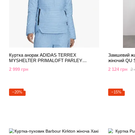
Куртка анорак ADIDAS TERREX
Замшевий жа
MYSHELTER PRIMALOFT PARLEY
жіночий QU 
PADDED унісекс Adidas Блакитний
brown1 (stand
2 999 грн
2 124 грн
2 
(GV4816 blue (жіноча-M, чоловіча-S)
−20%
−15%