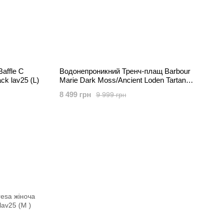
affle C
Водонепроникний Тренч-плащ Barbour
ck lav25 (L)
Marie Dark Moss/Ancient Loden Tartan
жіноча Хакі (Trench SP khaki lav25 (XS (34))
8 499 грн
9 999 грн