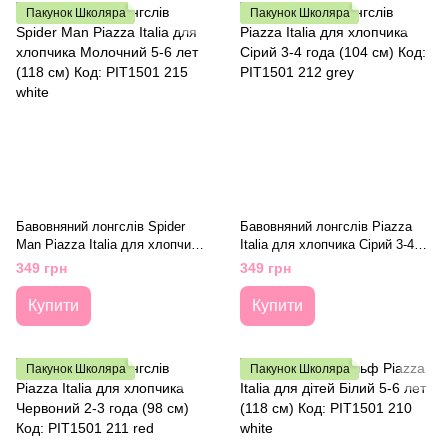
Пакунок Школяра
Пакунок Школяра
Бавовняний лонгслів Spider
Бавовняний лонгслів Piazza
Man Piazza Italia для хлопчика
Italia для хлопчика Сірий 3-4
Молочний 5-6 лет (118 см) Код:
года (104 см) Код: PIT1501 212
349 грн
349 грн
PIT1501 215 white
grey
Купити
Купити
Пакунок Школяра
Пакунок Школяра