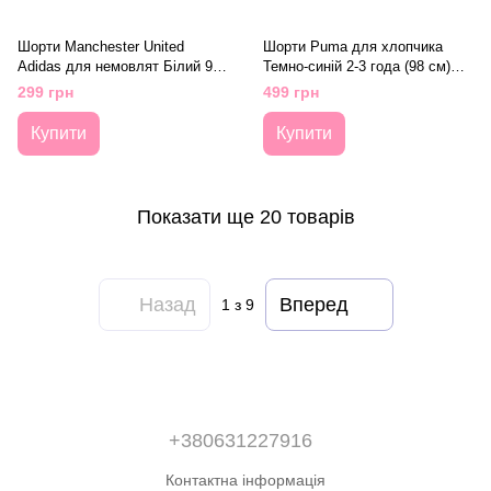
Шорти Manchester United
Шорти Puma для хлопчика
Adidas для немовлят Білий 9-
Темно-синій 2-3 года (98 см)
12 мес (80 см) (it1979 white)
(885240-30 d-blue)
299 грн
499 грн
Купити
Купити
Показати ще 20 товарів
Назад
Вперед
1
з 9
+380631227916
Контактна інформація