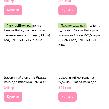
499 грн
399 грн
213 d-blue
Купити
Купити
Пакунок Школяра
Пакунок Школяра
Бавовняний лонгслів Piazza
Бавовняний лонгслів на
Italia для хлопчика Темно-синій
гудзиках Piazza Italia для
2-3 года (98 см) Код: PIT1501
хлопчика Синій 2-2,5 года (92
349 грн
349 грн
217 d-blue
см) Код: PIT1501 216 blue
Купити
Купити