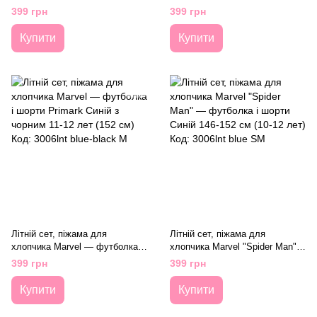
— футболка і шорти Чорно-
— футболка і шорти Чорно-
399 грн
399 грн
синій 7 лет (122 см) Код:
синій 7 лет (122 см) Код:
3006lnt black-blue SM3
3006lnt black-blue SM2
Купити
Купити
Літній сет, піжама для
Літній сет, піжама для
хлопчика Marvel — футболка і
хлопчика Marvel "Spider Man"
шорти Primark Синій з чорним
— футболка і шорти Синій 146-
399 грн
399 грн
11-12 лет (152 см) Код: 3006lnt
152 см (10-12 лет) Код: 3006lnt
blue-black M
blue SM
Купити
Купити