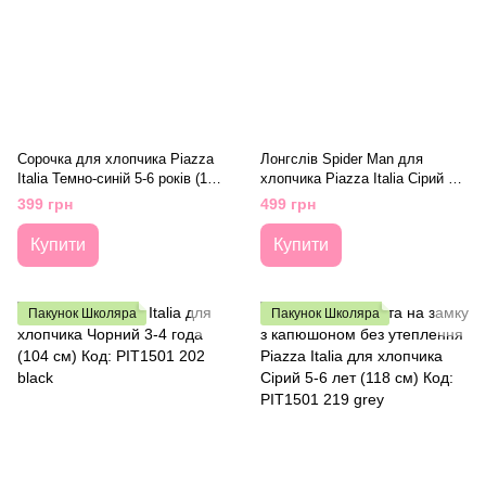
Сорочка для хлопчика Piazza
Лонгслів Spider Man для
Italia Темно-синій 5-6 років (116
хлопчика Piazza Italia Сірий 5-6
см) Код: PIT1501 220 d-blue
років (116 см) Код: pit1501 347
399 грн
499 грн
grey
Купити
Купити
Пакунок Школяра
Пакунок Школяра