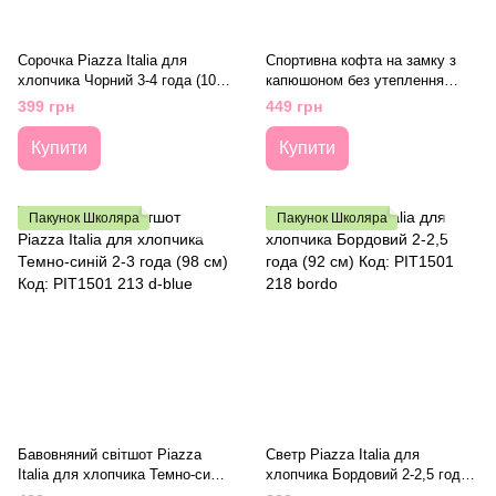
Сорочка Piazza Italia для
Спортивна кофта на замку з
хлопчика Чорний 3-4 года (104
капюшоном без утеплення
см) Код: PIT1501 202 black
Piazza Italia для хлопчика
399 грн
449 грн
Сірий 5-6 лет (118 см) Код:
PIT1501 219 grey
Купити
Купити
Пакунок Школяра
Пакунок Школяра
Бавовняний світшот Piazza
Светр Piazza Italia для
Italia для хлопчика Темно-синій
хлопчика Бордовий 2-2,5 года
2-3 года (98 см) Код: PIT1501
(92 см) Код: PIT1501 218 bordo