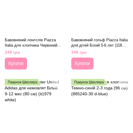
Бавовняний лонгслів Piazza
Бавовняний гольф Piazza Italia
Italia для хлопчика Червоний 2-
для дітей Білий 5-6 лет (118
3 года (98 см) Код: PIT1501
см) Код: PIT1501 210 white
349 грн
349 грн
211 red
Купити
Купити
Пакунок Школяра
Пакунок Школяра