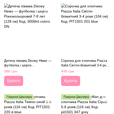
Дитяча піжама Disney Немо —
Сорочка для хлопчика Piazza
футболка і шорти
Italia Світло-блакитний 3-4 роки
Різнокольоровий 7-8 лет (128
(104 см) Код: PIT1501 201 blue
399 грн
449 грн
см) Код: 3006lnt colors DN
Купити
Купити
Пакунок Школяра
Пакунок Школяра