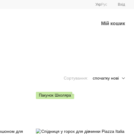
Укр
Рус
Вхід
Мій кошик
Сортування:
спочатку нові
Пакунок Школяра