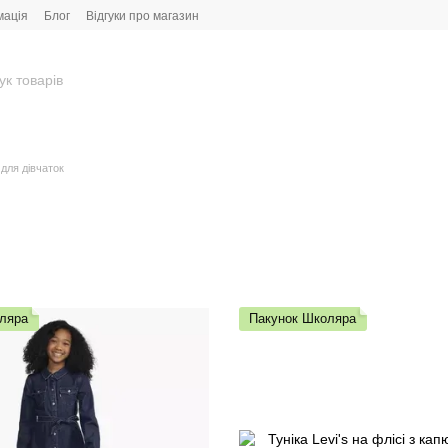
мація
Блог
Відгуки про магазин
 для дівчаток
ляра
Пакунок Школяра