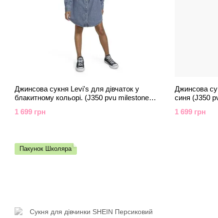
Джинсова сукня Levi's для дівчаток у
Джинсова сук
блакитному кольорі. (J350 pvu milestone
синя (J350 pv
(164 (16A))
1 699 грн
1 699 грн
Пакунок Школяра