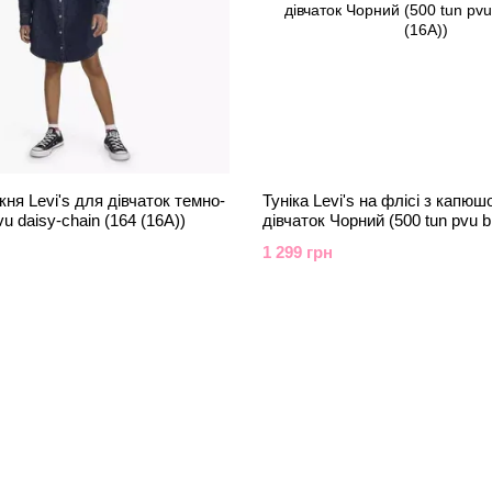
ня Levi's для дівчаток темно-
Туніка Levi's на флісі з капю
u daisy-chain (164 (16A))
дівчаток Чорний (500 tun pvu b
(16A))
1 299 грн