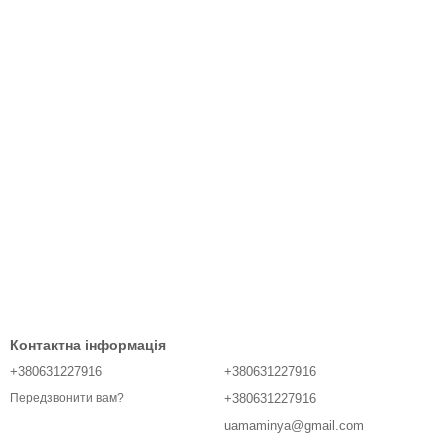
Контактна інформація
+380631227916
+380631227916
+380631227916
Передзвонити вам?
uamaminya@gmail.com