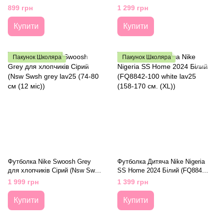
(68-74 см (9 міс))
899 грн
1 299 грн
Купити
Купити
Пакунок Школяра
Пакунок Школяра
Футболка Nike Swoosh Grey
Футболка Дитяча Nike Nigeria
для хлопчиків Сірий (Nsw Swsh
SS Home 2024 Білий (FQ8842-
grey lav25 (74-80 см (12 міс))
100 white lav25 (158-170 см.
1 999 грн
1 399 грн
(XL))
Купити
Купити