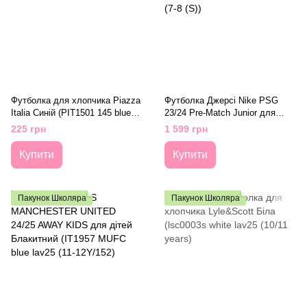
Футболка для хлопчика Piazza
Футболка Джерсі Nike PSG
Italia Синій (PIT1501 145 blue
23/24 Pre-Match Junior для
(12-18 міс (82 см))
дітей Синьо-червоний (DX3631-
225 грн
1 599 грн
411 blue-red lav25 (7-8 (S))
Купити
Купити
Пакунок Школяра
Пакунок Школяра