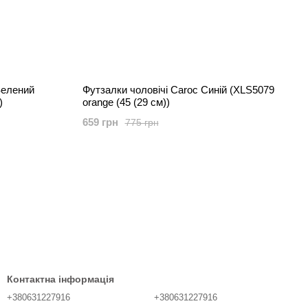
Зелений
Футзалки чоловічі Caroc Синій (XLS5079
)
orange (45 (29 см))
659 грн
775 грн
Контактна інформація
+380631227916
+380631227916