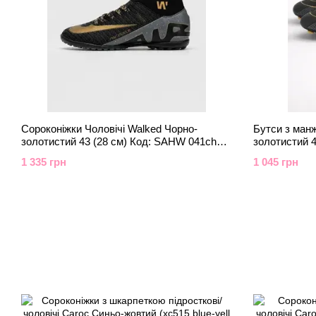
Сороконіжки Чоловічі Walked Чорно-
Бутси з манж
золотистий 43 (28 см) Код: SAHW 041ch
золотистий 4
black-gold2
1 335 грн
1 045 грн