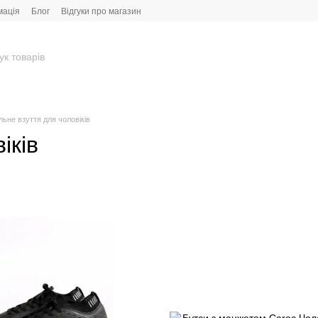
мація
Блог
Відгуки про магазин
ьне взуття для чоловіків
іків