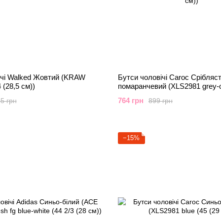
ічі Walked Жовтий (KRAW
Бутси чоловічі Caroc Срібляст
4 (28,5 см))
помаранчевий (XLS2981 grey-o
(29 см))
764 грн
5 грн
899 грн
−15%