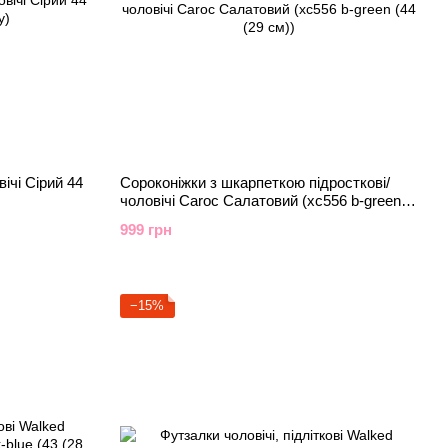
ічі Сірий 44
Сороконіжки з шкарпеткою підросткові/
чоловічі Caroc Салатовий (xc556 b-green
(44 (29 см))
999 грн
−15%