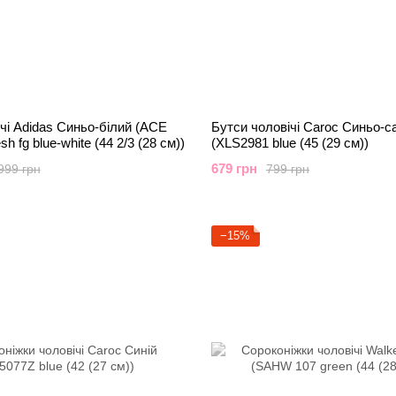
чі Adidas Синьо-білий (ACE
Бутси чоловічі Caroc Синьо-с
h fg blue-white (44 2/3 (28 см))
(XLS2981 blue (45 (29 см))
679 грн
999 грн
799 грн
−15%