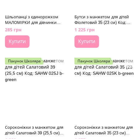
Шльопанці з єдинорожком
Бутси з манжетом для дітей
МАЛОМІРКИ для дівчинки
Фіолетовий 35 (23 см) Код:
Plaazzo Світло-блакитний 32-
KRA585 purple
285 грн
1 225 грн
33 (19 см) Код: XD8663 l-blue
Купити
Купити
Пакунок Школяра
Пакунок Школяра
Сороконіжки з манжетом для
Сороконіжки з манжетом для
дітей Салатовий 39 (25,5 см)
дітей Салатовий 35 (23 см)
Код: SAHW 025J b-green
Код: SAHW 025K b-green