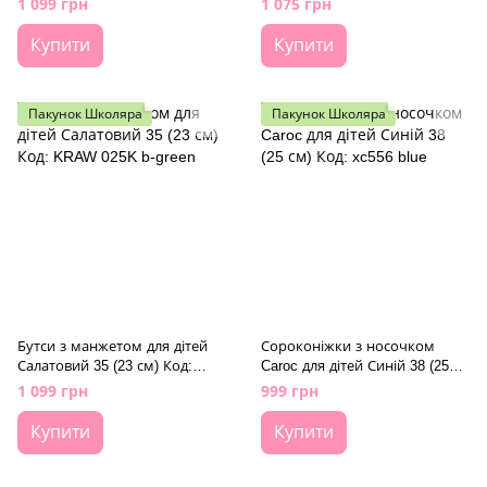
1 099 грн
1 075 грн
Купити
Купити
Пакунок Школяра
Пакунок Школяра
Бутси з манжетом для дітей
Сороконіжки з носочком
Салатовий 35 (23 см) Код:
Caroc для дітей Синій 38 (25
KRAW 025K b-green
см) Код: xc556 blue
1 099 грн
999 грн
Купити
Купити