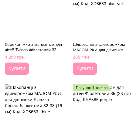
Сороконіжки з манжетом для
Шльопанці з єдинорожком
дітей Twingo Фіолетовий 32
МАЛОМІРКИ для дівчинки
(20,7 см) Код: SAH 585m purple
Plaazzo Блакитно-жовтий 24-
1 299 грн
285 грн
25 (15 см) Код: XD8663 blue-
yell
Купити
Купити
Пакунок Школяра