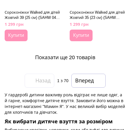
Сороконіжки Walked для дітей
Сороконіжки Walked для дітей
Жовтий 39 (25 см) (SAHW 041J
Жовтий 35 (23 см) (SAHW
yell)
041K yell)
1 299 грн
1 299 грн
Купити
Купити
Показати ще 20 товарів
Назад
Вперед
1
з 70
У гардеробі дитини важливу роль відіграє не лише одяг, а
й гарне, комфортне дитяче взуття. Замовити його можна в
інтернет-магазині "Мамин Я". У нас великий вибір моделей
для хлопчиків та дівчаток.
Як вибрати дитяче взуття за розміром
Вибираючи кросівки, черевики, кеди або туфлі для дитини,