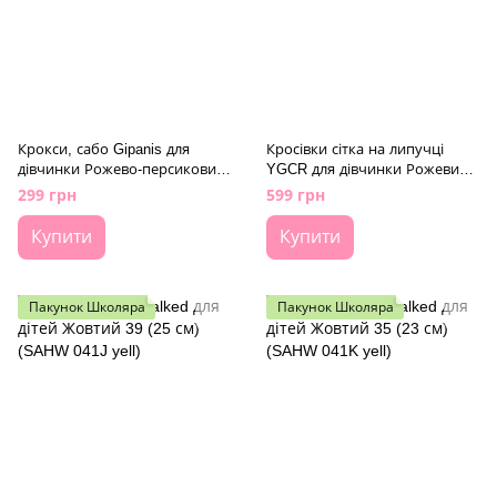
Крокси, сабо Gipanis для
Кросівки сітка на липучці
дівчинки Рожево-персиковий
YGCR для дівчинки Рожевий
35 (21,5 см) (gp009 pink)
28 (17,5 см) (267-2 pink)
299 грн
599 грн
Купити
Купити
Пакунок Школяра
Пакунок Школяра