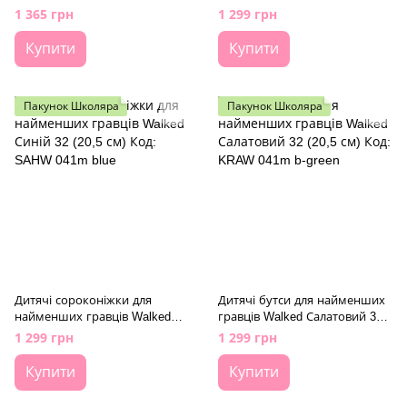
KRAW 041k black-green
Жовтий 32 (20,5 см) Код:
1 365 грн
1 299 грн
SAHW 041m yell
Купити
Купити
Пакунок Школяра
Пакунок Школяра
Дитячі сороконіжки для
Дитячі бутси для найменших
найменших гравців Walked
гравців Walked Салатовий 32
Синій 32 (20,5 см) Код: SAHW
(20,5 см) Код: KRAW 041m b-
1 299 грн
1 299 грн
041m blue
green
Купити
Купити