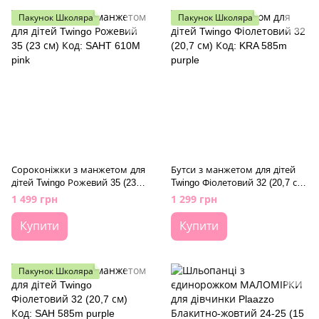
Пакунок Школяра
Пакунок Школяра
Сороконіжки з манжетом для
Бутси з манжетом для дітей
дітей Twingo Рожевий 35 (23
Twingo Фіолетовий 32 (20,7 см)
см) Код: SAHT 610M pink
Код: KRA 585m purple
1 499 грн
1 299 грн
Купити
Купити
Пакунок Школяра