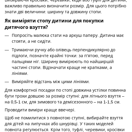
важливо правильно визначити розмір. Для цього потрібно
знати дві величини: ширину та довжину стопи.
Як виміряти стопу дитини для покупки
дитячого взуття?
Попросіть малюка стати на аркуш паперу. Дитина має
стояти, а не сидіти.
Тримаючи ручку або олівець перпендикулярно до
підлоги, позначте крайні точки: за п'ятою, перед
пальцями ніг. Ширину вимірюють по найширшій
частині стопи. Відзначати краще не крапками, а
лініями.
Виміряйте відстань між цими лініями.
Для комфортної посадки по стопі довжина устілки повинна
бути трохи довшою за розмір ступні: для літнього взуття –
на 0,5-1 см, для зимового та демісезонного – на 1-1,5 см.
Проводити виміри краще ввечері.
Щоб не помилитися з повнотою ступні, вибирайте взуття
для дітей на липучках або шнурівці. У таких моделей
повнота регулюється. Крім того, туфлі, черевики, кросівки