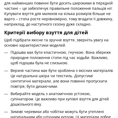
для найменших повинні бути досить широкими в передній
частині – це забезпечує правильне положення пальців ніг.
Купувати взуття для малюків на кілька розмірів більше не
варто – стопа росте нерівномірно, тому вгадати її довжину,
наприклад, до наступного сезону дуже складно.
Критерії вибору взуття для дітей
Щоб підібрати якісне та зручне взуття, зверніть увагу на
основні характеристики моделей.
Підошва має бути еластичною, гнучкою. Вона збереже
природне положення стопи під час ходьби. Важливо,
щоб підошва була не слизькою.
Верхня частина має бути зроблена з якісних матеріалів.
Це натуральна шкіра чи текстиль. Допустимі
синтетичні матеріали, але вони повинні пропускати
повітря, бути дихаючими.
Вибирайте модель з анатомічною устілкою,
супінатором. Це важливо при купівлі взуття для дітей
дошкільного віку.
Зимові черевики або чобітки можуть бути утеплені
натуральним або штучним хутром. Ці матеріали добре