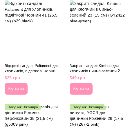
Відкриті сандалі Paliament для
Закриті сандалі Kimboo для
хлопчиків, підліткові Чорний
хлопчиків Синьо-зелений 23
41 (25,5 см) (n29 black)
(15 см) (GY2422 blue-green)
825 грн
549 грн
Купити
Купити
Пакунок Школяра
Пакунок Школяра