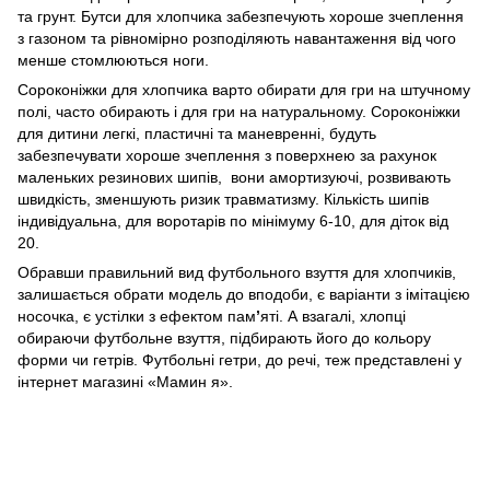
та грунт. Бутси для хлопчика забезпечують хороше зчеплення
з газоном та рівномірно розподіляють навантаження від чого
менше стомлюються ноги.
Сороконіжки для хлопчика варто обирати для гри на штучному
полі, часто обирають і для гри на натуральному. Сороконіжки
для дитини легкі, пластичні та маневренні, будуть
забезпечувати хороше зчеплення з поверхнею за рахунок
маленьких резинових шипів, вони амортизуючі, розвивають
швидкість, зменшують ризик травматизму. Кількість шипів
індивідуальна, для воротарів по мінімуму 6-10, для діток від
20.
Обравши правильний вид футбольного взуття для хлопчиків,
залишається обрати модель до вподоби, є варіанти з імітацією
носочка, є устілки з ефектом пам
’
яті. А взагалі, хлопці
обираючи футбольне взуття, підбирають його до кольору
форми чи гетрів. Футбольні гетри, до речі, теж представлені у
інтернет магазині «Мамин я».