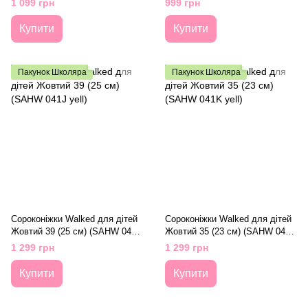
1 099 грн
999 грн
Купити
Купити
Пакунок Школяра
Пакунок Школяра
Сороконіжки Walked для дітей
Сороконіжки Walked для дітей
Жовтий 39 (25 см) (SAHW 041J
Жовтий 35 (23 см) (SAHW 041K
yell)
yell)
1 299 грн
1 299 грн
Купити
Купити