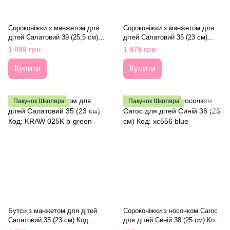
Сороконіжки з манжетом для
Сороконіжки з манжетом для
дітей Салатовий 39 (25,5 см)
дітей Салатовий 35 (23 см)
Код: SAHW 025J b-green
Код: SAHW 025K b-green
1 099 грн
1 075 грн
Купити
Купити
Пакунок Школяра
Пакунок Школяра
Бутси з манжетом для дітей
Сороконіжки з носочком Caroc
Салатовий 35 (23 см) Код:
для дітей Синій 38 (25 см) Код:
KRAW 025K b-green
xc556 blue