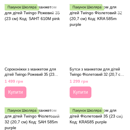
Пакунок Школяра
Пакунок Школяра
Сороконіжки з манжетом для
Бутси з манжетом для дітей
дітей Twingo Рожевий 35 (23
Twingo Фіолетовий 32 (20,7 см)
см) Код: SAHT 610M pink
Код: KRA 585m purple
1 499 грн
1 299 грн
Купити
Купити
Пакунок Школяра
Пакунок Школяра