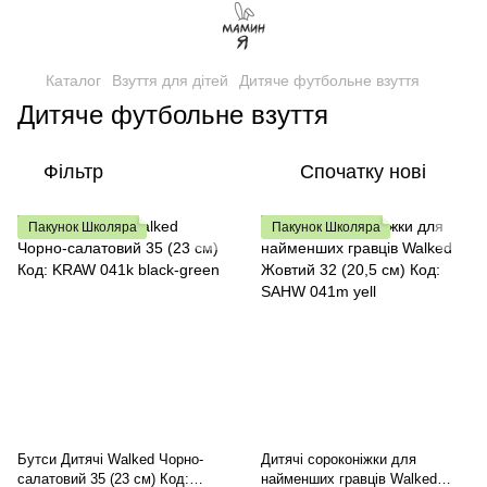
Каталог
Взуття для дітей
Дитяче футбольне взуття
Дитяче футбольне взуття
Фільтр
Спочатку нові
Пакунок Школяра
Пакунок Школяра
Бутси Дитячі Walked Чорно-
Дитячі сороконіжки для
салатовий 35 (23 см) Код:
найменших гравців Walked