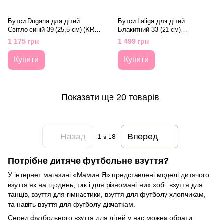
Бутси Dugana для дітей
Бутси Laliga для дітей
Світло-синій 39 (25,5 см) (KRA
Блакитний 33 (21 см)
f50j l-blue)
(KRA565m blue3)
1 175 грн
1 499 грн
Купити
Купити
Показати ще 20 товарів
Назад
Вперед
1
з 18
Потрібне дитяче футбольне взуття?
У інтернет магазині «Мамин Я» представлені моделі дитячого
взуття як на щодень, так і для різноманітних хобі: взуття для
танців, взуття для гімнастики, взуття для футболу хлопчикам,
та навіть взуття для футболу дівчаткам.
Серед футбольного взуття для дітей у нас можна обрати: