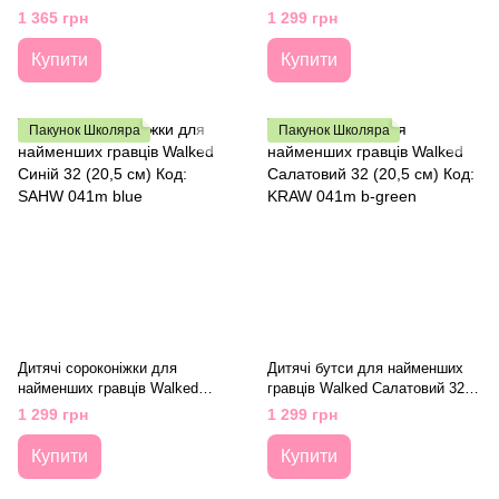
KRAW 041k black-green
Жовтий 32 (20,5 см) Код:
1 365 грн
1 299 грн
SAHW 041m yell
Купити
Купити
Пакунок Школяра
Пакунок Школяра
Дитячі сороконіжки для
Дитячі бутси для найменших
найменших гравців Walked
гравців Walked Салатовий 32
Синій 32 (20,5 см) Код: SAHW
(20,5 см) Код: KRAW 041m b-
1 299 грн
1 299 грн
041m blue
green
Купити
Купити