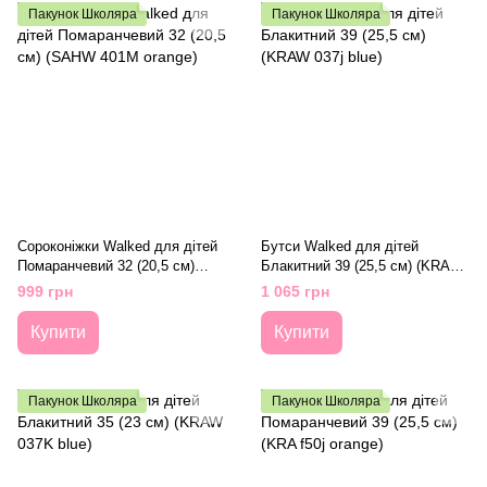
Пакунок Школяра
Пакунок Школяра
Сороконіжки Walked для дітей
Бутси Walked для дітей
Помаранчевий 32 (20,5 см)
Блакитний 39 (25,5 см) (KRAW
(SAHW 401M orange)
037j blue)
999 грн
1 065 грн
Купити
Купити
Пакунок Школяра
Пакунок Школяра