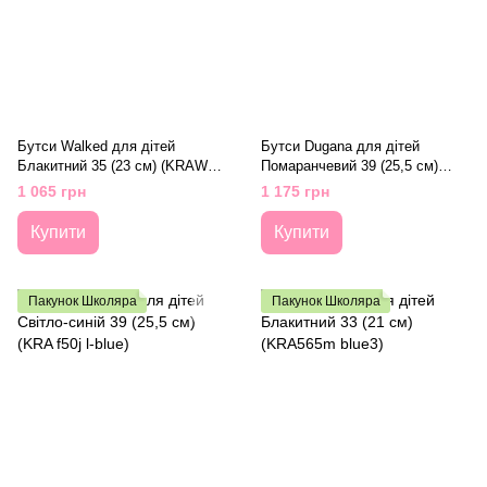
Бутси Walked для дітей
Бутси Dugana для дітей
Блакитний 35 (23 см) (KRAW
Помаранчевий 39 (25,5 см)
037K blue)
(KRA f50j orange)
1 065 грн
1 175 грн
Купити
Купити
Пакунок Школяра
Пакунок Школяра