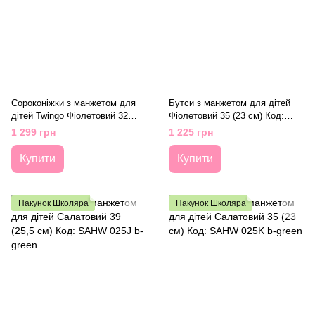
Сороконіжки з манжетом для
Бутси з манжетом для дітей
дітей Twingo Фіолетовий 32
Фіолетовий 35 (23 см) Код:
(20,7 см) Код: SAH 585m purple
KRA585 purple
1 299 грн
1 225 грн
Купити
Купити
Пакунок Школяра
Пакунок Школяра