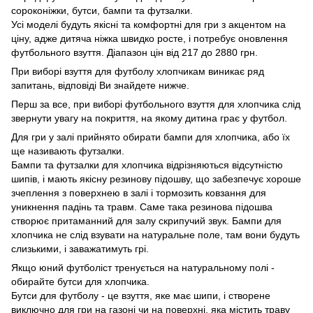
сороконіжки, бутси, бампи та футзалки.
Усі моделі будуть якісні та комфортні для гри з акцентом на
ціну, адже дитяча ніжка швидко росте, і потребує оновлення
футбольного взуття. Діапазон цін від 217 до 2880 грн.
При виборі взуття для футболу хлопчикам виникає ряд
запитань, відповіді Ви знайдете нижче.
Перш за все, при виборі футбольного взуття для хлопчика слід
звернути увагу на покриття, на якому дитина грає у футбол.
Для гри у залі прийнято обирати бампи для хлопчика, або їх
ще називають футзалки.
Бампи та футзалки для хлопчика відрізняються відсутністю
шипів, і мають якісну резинову підошву, що забезпечує хороше
зчеплення з поверхнею в залі і тормозить ковзання для
уникнення падінь та травм. Саме така резинова підошва
створює притаманний для залу скрипучий звук. Бампи для
хлопчика не слід взувати на натуральне поле, там вони будуть
слизькими, і заважатимуть грі.
Якщо юний футболіст тренується на натуральному полі -
обирайте бутси для хлопчика.
Бутси для футболу - це взуття, яке має шипи, і створене
виключно для гри на газоні чи на поверхні, яка містить траву