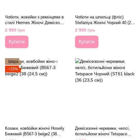
Чоботи, жокейки з ремінцями в
Чоботи на шпильці (фліс)
стилі Hermes Жіночі Демісезон
Stefaniya Жіночі Чорний 40 (25
Bashili Чорний 40 (26 см) Код:
см) (703-182 black)
2 999 грн
2 999 грн
B13 black
Купити
Купити
Шкіра
−15%
Козаки, ковбойки жіночі Hoseily
Демісезонні черевики, челсі,
Бежевий (B567-3 beige2 (38
ботильйони жіночі Tetspace
(24,5 см))
Чорний (ST61 black (36 (23,5