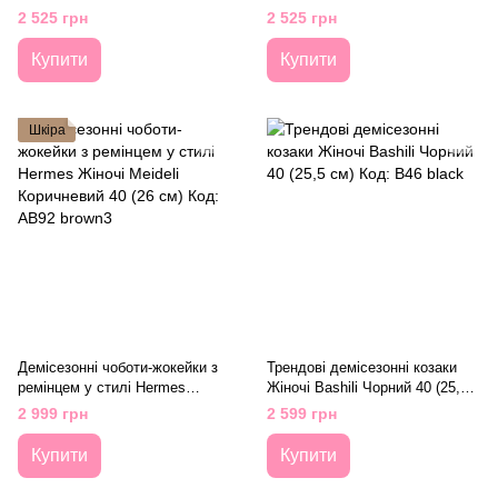
40 (25,5 см) Код: M1680 black
Meideli Чорний 40 (25,5 см)
2 525 грн
2 525 грн
Код: M1633 black
Купити
Купити
Шкіра
Демісезонні чоботи-жокейки з
Трендові демісезонні козаки
ремінцем у стилі Hermes
Жіночі Bashili Чорний 40 (25,5
Жіночі Meideli Коричневий 40
см) Код: B46 black
2 999 грн
2 599 грн
(26 см) Код: AB92 brown3
Купити
Купити