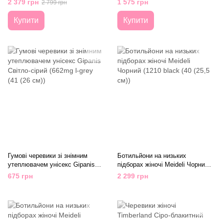
2 379 грн
1 575 грн
2 799 грн
см))
Купити
Купити
Гумові черевики зі знімним
Ботильйони на низьких
утеплювачем унісекс Gipanis
підборах жіночі Meideli Чорний
Світло-сірий (662mg l-grey (41
(1210 black (40 (25,5 см))
675 грн
2 299 грн
(26 см))