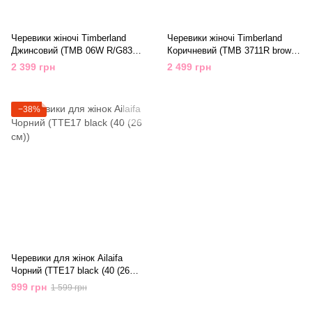
Черевики жіночі Timberland
Черевики жіночі Timberland
Джинсовий (TMB 06W R/G83
Коричневий (TMB 3711R brown
jeance (37 (24 см))
(7.5 (40-25,5 см))
2 399 грн
2 499 грн
−38%
Черевики для жінок Ailaifa
Чорний (TTE17 black (40 (26
см))
999 грн
1 599 грн