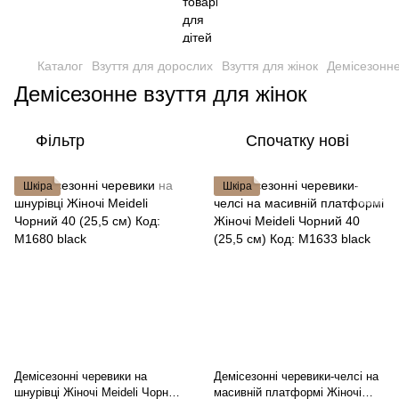
Каталог
Взуття для дорослих
Взуття для жінок
Демісезонне
Демісезонне взуття для жінок
Фільтр
Спочатку нові
Шкіра
Шкіра
Демісезонні черевики на
Демісезонні черевики-челсі на
шнурівці Жіночі Meideli Чорний
масивній платформі Жіночі