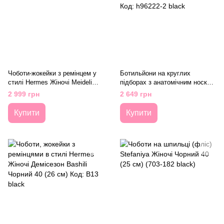
Чоботи-жокейки з ремінцем у
Ботильйони на круглих
стилі Hermes Жіночі Meideli
підборах з анатомічним носком
Чорний 40 (26 см) Код: AB92
Жіночі Демісезон Bashili
2 999 грн
2 649 грн
black3
Чорний 40 (25,5 см) Код:
h96222-2 black
Купити
Купити