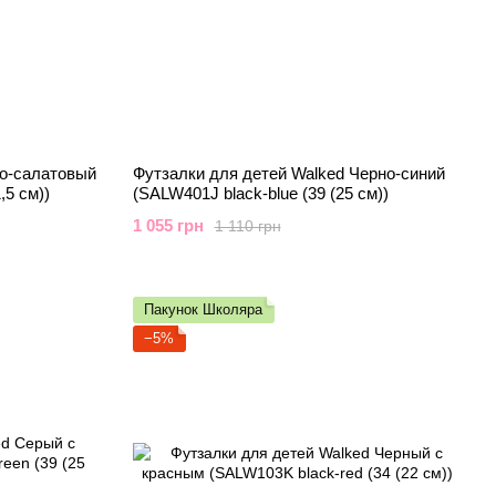
но-салатовый
Футзалки для детей Walked Черно-синий
,5 см))
(SALW401J black-blue (39 (25 см))
1 055 грн
1 110 грн
Пакунок Школяра
−5%