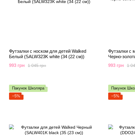
Футзалки с носком для детей Walked
Футзалки с 
Белый (SALW323K white (34 (22 см))
Черно-золот
(39 (25 см))
993 грн
993 грн
1 045 грн
1 04
Пакунок Школяра
Пакунок Шко
−5%
−5%