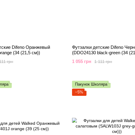
тские Difeno Оранжевый
Футзалки детские Difeno Чер
ange (34 (21,5 см))
(DDO24130 black-green (34 (21
1 055 грн
111 грн
1 111 грн
ляра
Пакунок Школяра
−5%