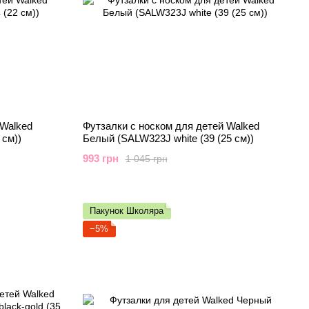
 Walked
Футзалки с носком для детей Walked
 см))
Белый (SALW323J white (39 (25 см))
993 грн
1 045 грн
Пакунок Школяра
−5%