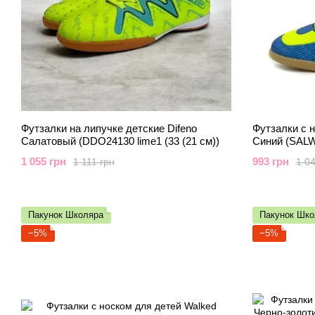
Футзалки на липучке детские Difeno
Футзалки с 
Салатовый (DDO24130 lime1 (33 (21 см))
Синий (SALW3
1 055 грн
993 грн
1 111 грн
1 04
Пакунок Школяра
Пакунок Шко
−5%
−5%