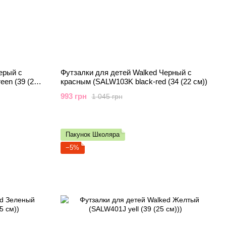
ерый с
Футзалки для детей Walked Черный с
een (39 (25
красным (SALW103K black-red (34 (22 см))
993 грн
1 045 грн
Пакунок Школяра
−5%