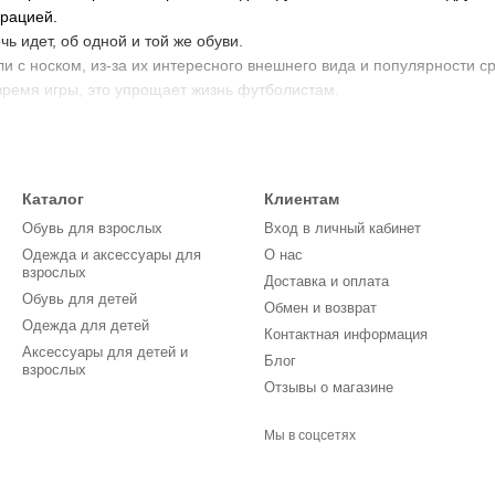
рацией.
ечь идет, об одной и той же обуви.
с носком, из-за их интересного внешнего вида и популярности сре
 время игры, это упрощает жизнь футболистам.
ель сезона!
 у нас вы найдете футзалки для детей на любой вкус и кошелек. 
Каталог
Клиентам
ть и среди девочек.
Обувь для взрослых
Вход в личный кабинет
ральном и искусственном полях, подошва скользкая, что увеличива
Одежда и аксессуары для
О нас
ские бутсы
.
взрослых
Доставка и оплата
Обувь для детей
Обмен и возврат
мпы выбрать, тогда обратитесь к нашим менеджерам и они с удово
Одежда для детей
Контактная информация
Аксессуары для детей и
Блог
: Dugana, Twingo, Lion, Caroc, Alemy kids, Puma, Adidas, Nike, N
взрослых
Отзывы о магазине
газине является возможность осмотра и примерки на отделениях с
Мы в соцсетях
сли Вам не подойдет размер или просто не понравится модель футб