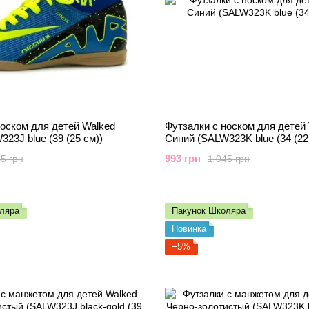
носком для детей Walked
Футзалки с носком для детей
23J blue (39 (25 см))
Синий (SALW323K blue (34 (22
993 грн
5 грн
1 045 грн
ляра
Пакунок Школяра
Новинка
−5%