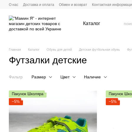
Перейти к основному контенту
О нас
Доставка и оплата
Обмен и возврат
Контактная информац
Каталог
Главная
Каталог
Обувь для детей
Детская футбольная обувь
Фут
Футзалки детские
Фильтр
Размер
Цвет
Наличие
Пакунок Школяра
Пакунок Шко
−5%
−5%