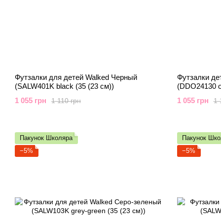
Футзалки для детей Walked Черный
Футзалки де
(SALW401K black (35 (23 см))
(DDO24130 or
1 055 грн
1 055 грн
1 110 грн
1 
Пакунок Школяра
Пакунок Шко
−5%
−5%