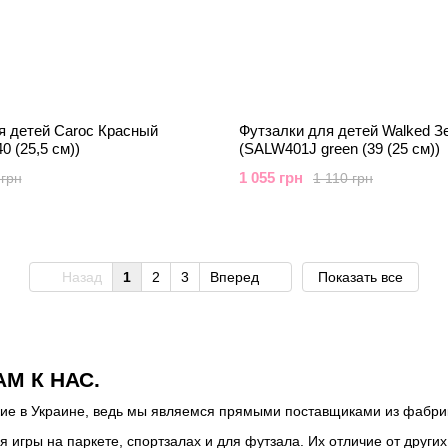
я детей Caroc Красный
Футзалки для детей Walked 
0 (25,5 см))
(SALW401J green (39 (25 см))
1 055 грн
 грн
1 110 грн
Назад
1
2
3
Вперед
Показать все
М К НАС.
ие в Украине, ведь мы являемся прямыми поставщиками из фабрик
я игры на паркете, спортзалах и для футзала. Их отличие от други