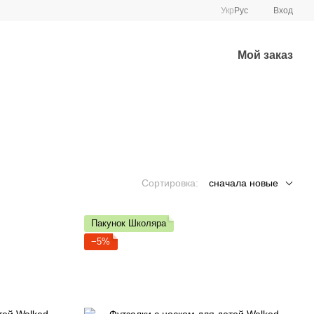
Укр
Рус
Вход
Мой заказ
Сортировка:
сначала новые
Пакунок Школяра
−5%