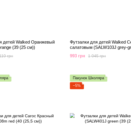
я детей Walked Оранжевый
Футзалки для детей Walked С
ange (39 (25 см))
салатовым (SALW103J grey-gr
см)))
993 грн
110 грн
1 045 грн
ляра
Пакунок Школяра
−5%