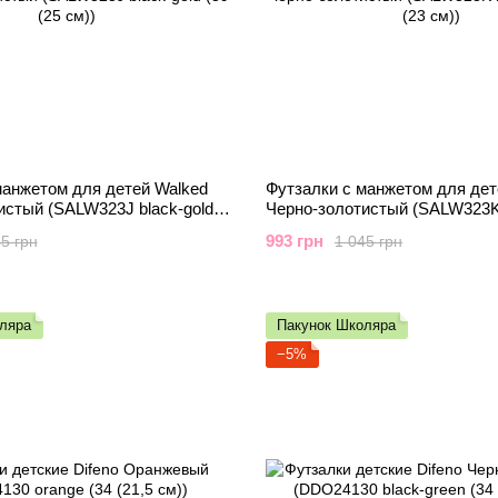
манжетом для детей Walked
Футзалки с манжетом для дет
истый (SALW323J black-gold
Черно-золотистый (SALW323K 
(35 (23 см))
993 грн
5 грн
1 045 грн
ляра
Пакунок Школяра
−5%