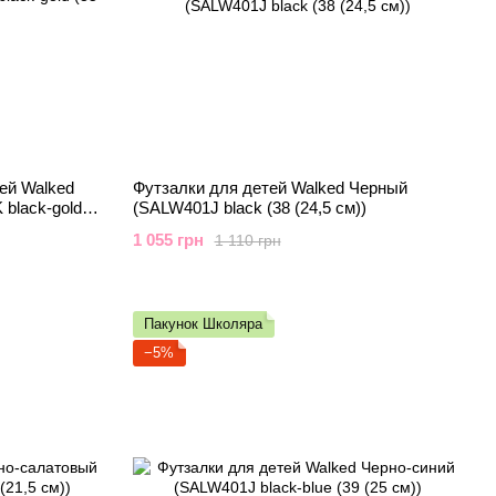
ей Walked
Футзалки для детей Walked Черный
black-gold
(SALW401J black (38 (24,5 см))
1 055 грн
1 110 грн
Пакунок Школяра
−5%