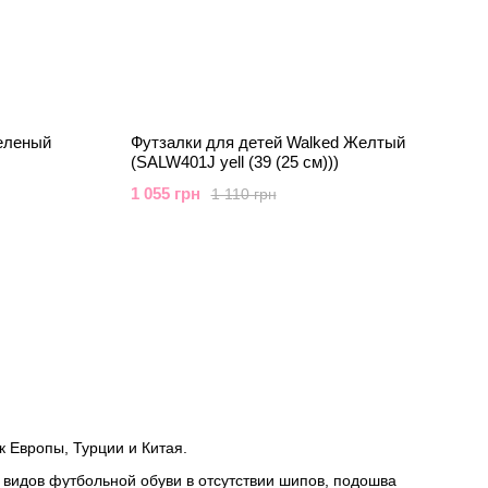
Зеленый
Футзалки для детей Walked Желтый
(SALW401J yell (39 (25 см)))
1 055 грн
1 110 грн
 Европы, Турции и Китая.
х видов футбольной обуви в отсутствии шипов, подошва