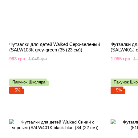
Футзалки для детей Walked Серо-зеленый
Футзалки дл
(SALW103K grey-green (35 (23 см))
(SALW401J or
993 грн
1 055 грн
1 045 грн
1 
Пакунок Школяра
Пакунок Шко
−5%
−5%