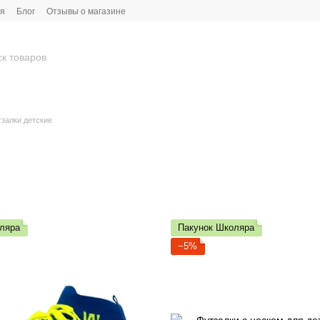
ия
Блог
Отзывы о магазине
залки детские
ляра
Пакунок Школяра
−5%