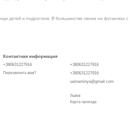
ди детей и подростков. В большинстве своем на футзалках с
В нашем ассортименте есть футзалки для мальчика и футтзалки
Контактная информация
+380631227916
+380631227916
ет вероятность травматизма из-за слабого сцепления с
+380631227916
Перезвонить вам?
uamaminya@gmail.com
льствием проконсультируют Вас и помогут подобрать обувь
Львов
Карта проезда
ew Balance, Under Armour и многие другие ведущие бренды.
лужб доставки и оплаты заказа после осмотра товара и без
ольной обуви.