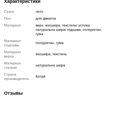
Характеристики
Сезон
лето
Пол
для дівчаток
Материал
верх: екошкіра, текстиль/ устілка:
натуральна шкіра/ підошва: поліуретан,
гума
Материал
поліуретан, гума
подошвы
Материал
екошкіра, текстиль
верха
Материал
натуральна шкіра
стельки
Страна
Китай
производитель
Отзывы