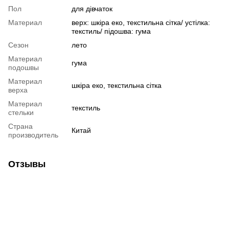
Пол
для дівчаток
Материал
верх: шкіра еко, текстильна сітка/ устілка:
текстиль/ підошва: гума
Сезон
лето
Материал
гума
подошвы
Материал
шкіра еко, текстильна сітка
верха
Материал
текстиль
стельки
Страна
Китай
производитель
Отзывы