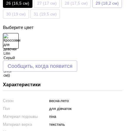
26 (16,5 см)
27 (17 см)
28 (17,5 см)
29 (18,2 см)
30 (19 см)
31 (19,5 см)
Выберите цвет
Сообщить, когда появится
Характеристики
Сезон
весна-лето
Пол
для дівчаток
Материал подошвы
піна
Материал верха
текстиль