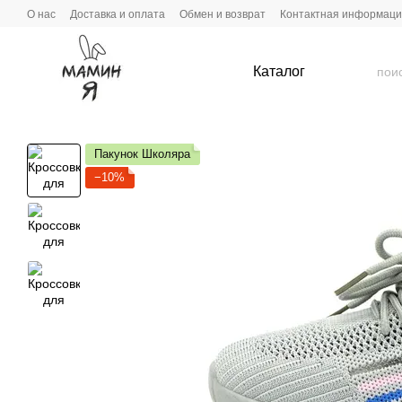
Перейти к основному контенту
О нас
Доставка и оплата
Обмен и возврат
Контактная информац
Каталог
Пакунок Школяра
−10%