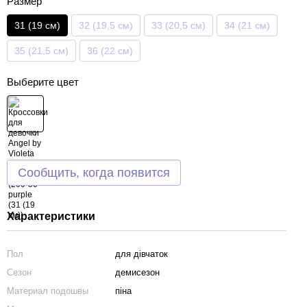
Размер
31 (19 см)
32 (19,5 см)
33 (20,5 см)
34 (21 см)
35 (21,5 см)
36 (22 см)
Выберите цвет
Сообщить, когда появится
Характеристики
Пол
для дівчаток
Сезон
демисезон
Материал подошвы
піна