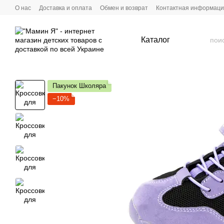
Перейти к основному контенту
О нас
Доставка и оплата
Обмен и возврат
Контактная информац
Каталог
Пакунок Школяра
−10%