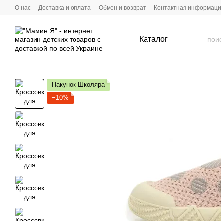
Перейти к основному контенту
О нас
Доставка и оплата
Обмен и возврат
Контактная информац
Каталог
Пакунок Школяра
−10%