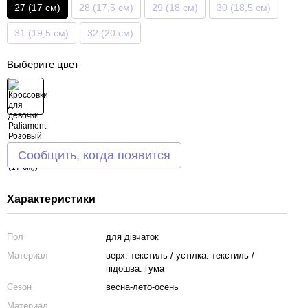
27 (17 см)
28 (17,5 см)
29 (18 см)
30 (18,5 см)
31 (19,5 см)
32 (20 см)
Выберите цвет
Сообщить, когда появится
Характеристики
Пол
для дівчаток
Материал
верх: текстиль / устілка: текстиль /
підошва: гума
Сезон
весна-лето-осень
Материал