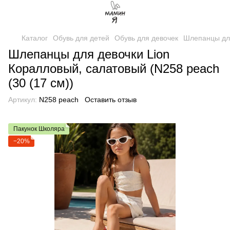
Каталог
Обувь для детей
Обувь для девочек
Шлепанцы дл
Шлепанцы для девочки Lion
Коралловый, салатовый (N258 peach
(30 (17 см))
Артикул:
N258 peach
Оставить отзыв
Пакунок Школяра
−20%