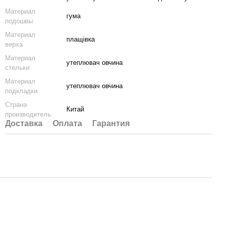
Материал
гума
подошвы
Материал
плащівка
верха
Материал
утеплювач овчина
стельки
Материал
утеплювач овчина
подкладки
Страна
Китай
производитель
Доставка
Оплата
Гарантия