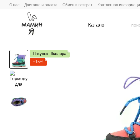
Перейти к основному контенту
О нас
Доставка и оплата
Обмен и возврат
Контактная информац
Каталог
Пакунок Школяра
−15%