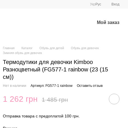
Укр
Рус
Вход
Мой заказ
Главная
Каталог
Обувь для детей
Обувь для девочек
Зимняя обувь для девочек
Термодутики для девочки Kimboo
Разноцветный (FG577-1 rainbow (23 (15
см))
Нет в наличии
Артикул: FG577-1 rainbow
Оставить отзыв
1 262 грн
1 485 грн
Отправка товара с предоплатой 100 грн.