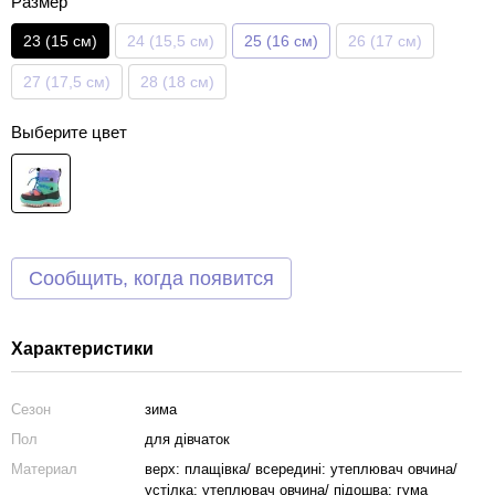
Размер
23 (15 см)
24 (15,5 см)
25 (16 см)
26 (17 см)
27 (17,5 см)
28 (18 см)
Выберите цвет
Сообщить, когда появится
Характеристики
Сезон
зима
Пол
для дівчаток
Материал
верх: плащівка/ всередині: утеплювач овчина/
устілка: утеплювач овчина/ підошва: гума