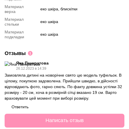
Материал
еко шкіра, блискітки
верха
Материал
еко шкіра
стельки
Материал
еко шкіра
подкладки
Отзывы
1
Яна Панкратова
26.12.2023 в 14:39
Замовляла дитині на новорічне свято цю модель туфельок. В
цілому, покупкою задоволена. Прийшли швидко, в дійсності
відповідають фото, гарно сяють. По факту довжина устілки 32
розміру - 20 см, хоча в розмірній сітці вказано 19 см. Варто
враховувати цей момент при виборі розміру.
Ответить
Написать отзыв