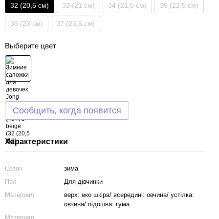
32 (20,5 см)
33 (21 см)
34 (21,5 см)
35 (22,5 см)
36 (23 см)
37 (23,5 см)
Выберите цвет
Сообщить, когда появится
Характеристики
Сезон
зима
Пол
Для дівчинки
Материал
верх: еко шкіра/ всередині: овчина/ устілка:
овчина/ підошва: гума
Материал