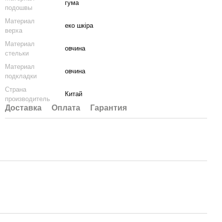
гума
подошвы
Материал
еко шкіра
верха
Материал
овчина
стельки
Материал
овчина
подкладки
Страна
Китай
производитель
Доставка
Оплата
Гарантия