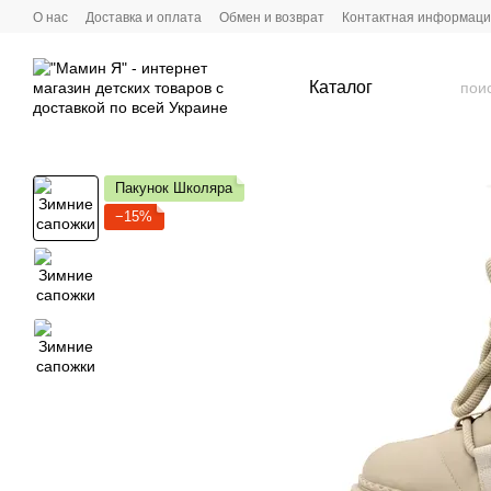
Перейти к основному контенту
О нас
Доставка и оплата
Обмен и возврат
Контактная информац
Каталог
Пакунок Школяра
−15%