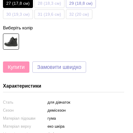
27 (17,8 см)
28 (18,3 см)
29 (18,8 см)
30 (19,3 см)
31 (19,6 см)
32 (20 см)
Виберіть колір
Купити
Замовити швидко
Характеристики
Стать
для дівчаток
Сезон
демісезон
Матеріал підошви
гума
Матеріал верху
еко шкіра