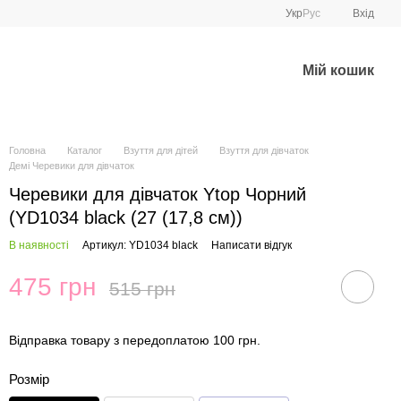
Укр
Рус
Вхід
Мій кошик
Головна
Каталог
Взуття для дітей
Взуття для дівчаток
Демі Черевики для дівчаток
Черевики для дівчаток Ytop Чорний
(YD1034 black (27 (17,8 см))
В наявності
Артикул: YD1034 black
Написати відгук
475 грн
515 грн
Відправка товару з передоплатою 100 грн.
Розмір