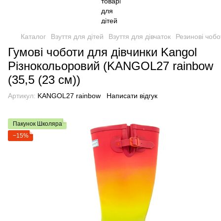
Каталог
Взуття для дітей
Взуття для дівчаток
Резинові чобо
Гумові чоботи для дівчинки Kangol
Різнокольоровий (KANGOL27 rainbow
(35,5 (23 см))
Артикул:
KANGOL27 rainbow
Написати відгук
Пакунок Школяра
−15%