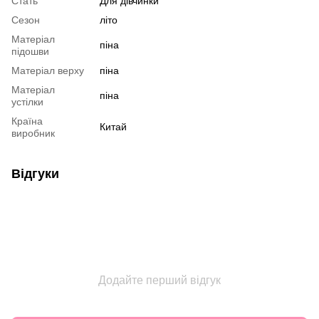
Стать
Для дівчинки
Сезон
літо
Матеріал
піна
підошви
Матеріал верху
піна
Матеріал
піна
устілки
Країна
Китай
виробник
Відгуки
Додайте перший відгук