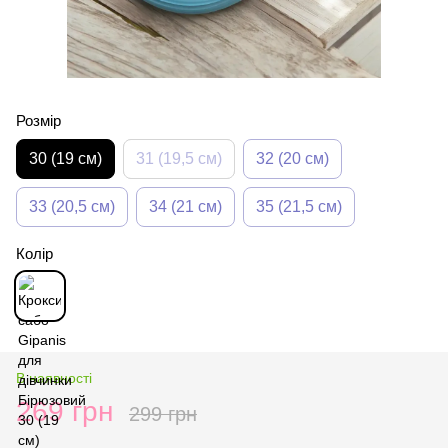
Розмір
30 (19 см)
31 (19,5 см)
32 (20 см)
33 (20,5 см)
34 (21 см)
35 (21,5 см)
Колір
В наявності
269 грн
299 грн