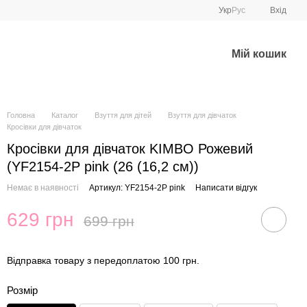
Укр
Рус
Вхід
Мій кошик
Головна
Каталог
Взуття для дітей
Взуття для дівчаток
Кросівки для дівчаток
Кросівки для дівчаток KIMBO Рожевий
(YF2154-2P pink (26 (16,2 см))
Немає в наявності
Артикул: YF2154-2P pink
Написати відгук
629 грн
699 грн
Відправка товару з передоплатою 100 грн.
Розмір