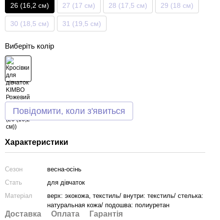
26 (16,2 см)
27 (17 см)
28 (17,5 см)
29 (18 см)
30 (18,5 см)
31 (19,5 см)
Виберіть колір
Повідомити, коли з'явиться
Характеристики
Сезон
весна-осінь
Стать
для дівчаток
Матеріал
верх: экокожа, текстиль/ внутри: текстиль/ стелька:
натуральная кожа/ подошва: полиуретан
Доставка
Оплата
Гарантія