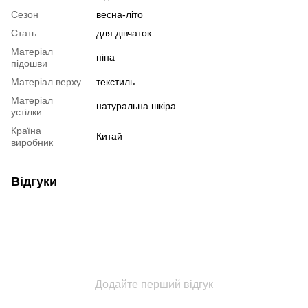
Сезон
весна-літо
Стать
для дівчаток
Матеріал
піна
підошви
Матеріал верху
текстиль
Матеріал
натуральна шкіра
устілки
Країна
Китай
виробник
Відгуки
Додайте перший відгук