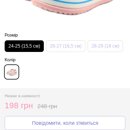
Розмір
24-25 (15,5 см)
26-27 (16,5 см)
28-29 (18 см)
Колір
Немає в наявності
198 грн
248 грн
Повідомити, коли з'явиться