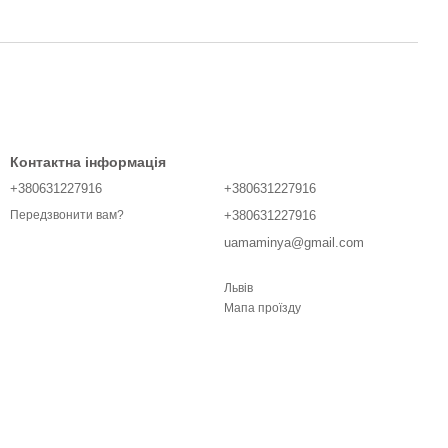
Контактна інформація
+380631227916
+380631227916
+380631227916
Передзвонити вам?
uamaminya@gmail.com
Львів
Мапа проїзду