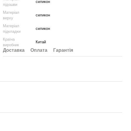
силикон
підошви
Матеріал
силикон
верху
Матеріал
силикон
підкладки
Країна
Китай
виробник
Доставка
Оплата
Гарантія