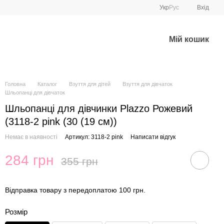
Укр
Рус
Вхід
Мій кошик
Головна
Каталог
Взуття для дітей
Взуття для дівчаток
Шльопанці для дівчаток
Шльопанці для дівчинки Plazzo Рожевий
(3118-2 pink (30 (19 см))
Немає в наявності
Артикул: 3118-2 pink
Написати відгук
284 грн
355 грн
Відправка товару з передоплатою 100 грн.
Розмір