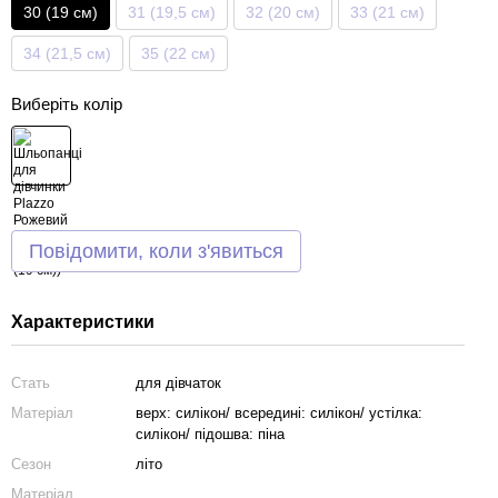
30 (19 см)
31 (19,5 см)
32 (20 см)
33 (21 см)
34 (21,5 см)
35 (22 см)
Виберіть колір
Повідомити, коли з'явиться
Характеристики
Стать
для дівчаток
Матеріал
верх: силікон/ всередині: силікон/ устілка:
силікон/ підошва: піна
Сезон
літо
Матеріал