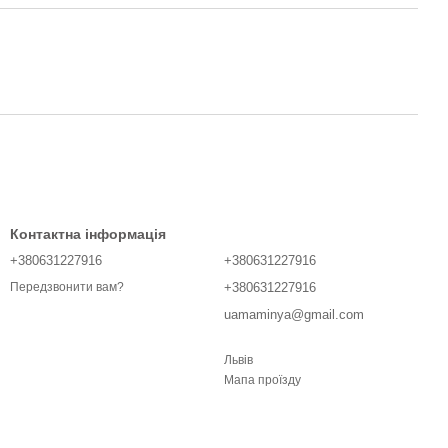
Контактна інформація
+380631227916
+380631227916
+380631227916
Передзвонити вам?
uamaminya@gmail.com
Львів
Мапа проїзду