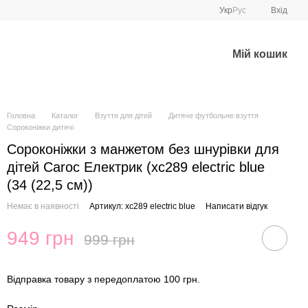
Укр
Рус
Вхід
Мій кошик
Головна
Каталог
Взуття для дітей
Дитяче футбольне взуття
Сороконіжки дитячі
Сороконіжки з манжетом без шнурівки для
дітей Caroc Електрик (xc289 electric blue
(34 (22,5 см))
Немає в наявності
Артикул: xc289 electric blue
Написати відгук
949 грн
999 грн
Відправка товару з передоплатою 100 грн.