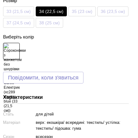
Розмір
33 (21,5 см)
34 (22,5 см)
35 (23 см)
36 (23,5 см)
37 (24,5 см)
38 (25 см)
Виберіть колір
Повідомити, коли з'явиться
Характеристики
Стать
для дітей
Матеріал
верх: екошкіра/ всередині: текстиль/ устілка:
текстиль/ підошва: гума
Сезон
всесезон