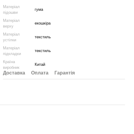
Матеріал
гума
підошви
Матеріал
екошкіра
верху
Матеріал
текстиль
устілки
Матеріал
текстиль
підкладки
Країна
Китай
виробник
Доставка
Оплата
Гарантія