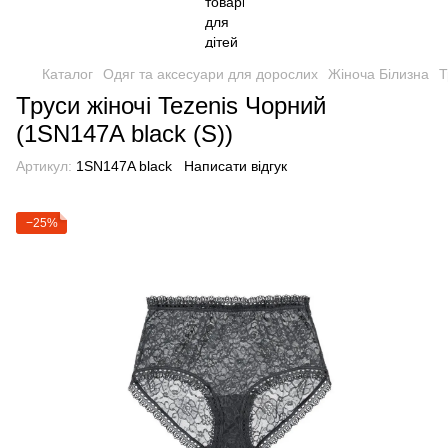
Каталог
Одяг та аксесуари для дорослих
Жіноча Білизна
Т
Труси жіночі Tezenis Чорний
(1SN147A black (S))
Артикул:
1SN147A black
Написати відгук
−25%