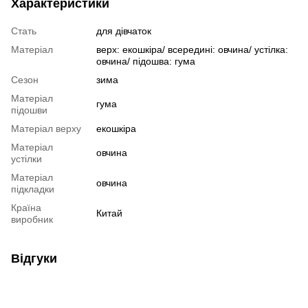
Характеристики
Стать
для дівчаток
Матеріал
верх: екошкіра/ всередині: овчина/ устілка:
овчина/ підошва: гума
Сезон
зима
Матеріал
гума
підошви
Матеріал верху
екошкіра
Матеріал
овчина
устілки
Матеріал
овчина
підкладки
Країна
Китай
виробник
Відгуки